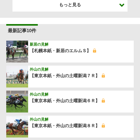
もっと見る
最新記事10件
新居の見解
【札幌本紙・新居のエルムＳ】
外山の見解
【東京本紙・外山の土曜新潟７Ｒ】
外山の見解
【東京本紙・外山の土曜新潟６Ｒ】
外山の見解
【東京本紙・外山の土曜新潟８Ｒ】