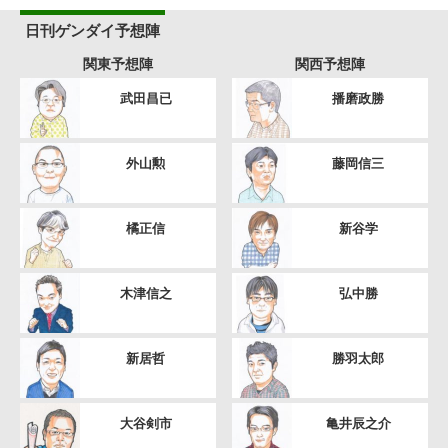
日刊ゲンダイ予想陣
関東予想陣
関西予想陣
武田昌已
播磨政勝
外山勲
藤岡信三
橘正信
新谷学
木津信之
弘中勝
新居哲
勝羽太郎
大谷剣市
亀井辰之介