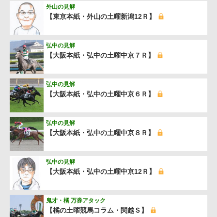
外山の見解
【東京本紙・外山の土曜新潟12Ｒ】
弘中の見解
【大阪本紙・弘中の土曜中京７Ｒ】
弘中の見解
【大阪本紙・弘中の土曜中京６Ｒ】
弘中の見解
【大阪本紙・弘中の土曜中京８Ｒ】
弘中の見解
【大阪本紙・弘中の土曜中京12Ｒ】
鬼才・橘 万券アタック
【橘の土曜競馬コラム・関越Ｓ】