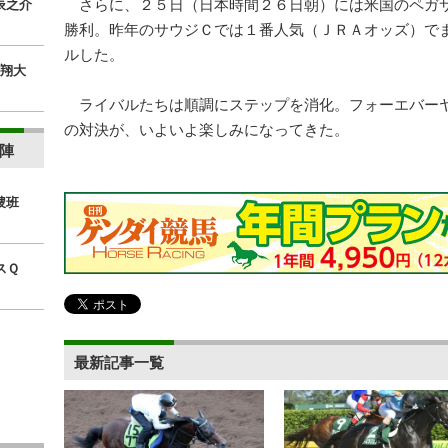
さらに、２５日（日本時間２６日朝）には米国のペガ
辰之介
勝利。昨年のサウジＣでは１番人気（ＪＲＡオッズ）で
ルした。
翔大
ライバルたちは順調にステップを消化。フォーエバー
の対決が、いよいよ楽しみになってきた。
陣
捜班
スＱ
最新記事一覧