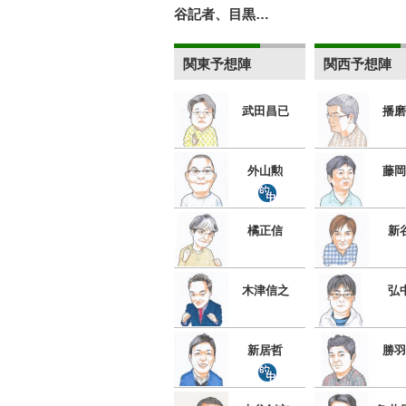
谷記者、目黒…
関東予想陣
関西予想陣
武田昌已
播磨
外山勲
藤岡
橘正信
新
木津信之
弘
新居哲
勝羽