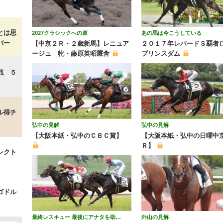
とは思
2027クラシックへの道
あの馬は今こうしている
バー
【中京２Ｒ・２歳新馬】レニュア
２０１７年レパードＳ覇者
ージュ 牝・藤原英昭厩舎
プリンスダム
戦 ５
ル得チ
弘中の見解
弘中の見解
【大阪本紙・弘中のＣＢＣ賞】
【大阪本紙・弘中の日曜中
Ｒ】
レクト
ゴドル
最終レスキュー 最後にアナタを助…
外山の見解