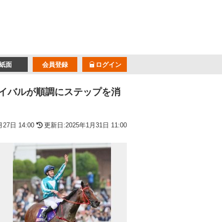
紙面
会員登録
ログイン
イバルが順調にステップを消
27日 14:00
更新日:2025年1月31日 11:00