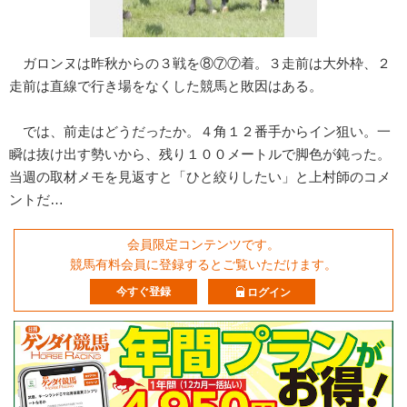
ガロンヌは昨秋からの３戦を⑧⑦⑦着。３走前は大外枠、２
走前は直線で行き場をなくした競馬と敗因はある。
では、前走はどうだったか。４角１２番手からイン狙い。一
瞬は抜け出す勢いから、残り１００メートルで脚色が鈍った。
当週の取材メモを見返すと「ひと絞りしたい」と上村師のコメ
ントだ…
会員限定コンテンツです。
競馬有料会員に登録するとご覧いただけます。
今すぐ登録
ログイン