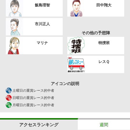
飯島理智
田中翔大
市川正人
その他の予想陣
マリナ
特捜班
レスＱ
アイコンの説明
土曜日の重賞レース的中者
日曜日の重賞レース的中者
月曜日の重賞レース的中者
アクセスランキング
週間