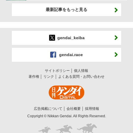
最新記事をもっと見る
gendai_keiba
gendai.race
サイトポリシー
個人情報
著作権
リンク
よくある質問・お問い合わせ
広告掲載について
会社概要
採用情報
Copyright © Nikkan Gendai. All Rights Reserved.