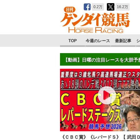
0.2万
16.2万
TOP
今週のレース
最新記事
【動画】日曜の注目レースを大胆予
《ＣＢＣ賞》《レパードＳ》【 武田