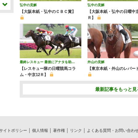
弘中の見解
弘中の見解
【大阪本紙・弘中のＣＢＣ賞】
【大阪本紙・弘中の日曜中
Ｒ】
最終レスキュー 最後にアナタを助…
外山の見解
【レスキュー隊の日曜競馬コラ
【東京本紙・外山のレパー
ム・中京12Ｒ】
最新記事をもっと見
サイトポリシー
個人情報
著作権
リンク
よくある質問・お問い合わ