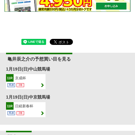
亀井辰之介の予想買い目を見る
1月19日(日)中山競馬場
京成杯
11R
馬単
3単
1月19日(日)中京競馬場
日経新春杯
11R
馬単
3単