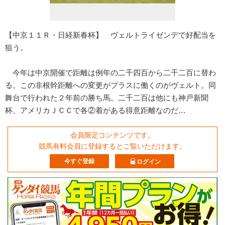
【中京１１Ｒ・日経新春杯】 ヴェルトライゼンデで好配当を
狙う。
今年は中京開催で距離は例年の二千四百から二千二百に替わ
る。この非根幹距離への変更がプラスに働くのがヴェルト。同
舞台で行われた２年前の勝ち馬。二千二百は他にも神戸新聞
杯、アメリカＪＣＣで各②着がある得意距離なのだ…
会員限定コンテンツです。
競馬有料会員に登録するとご覧いただけます。
今すぐ登録
ログイン