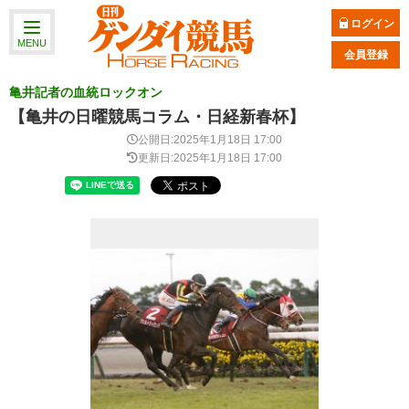
ログイン
MENU
会員登録
亀井記者の血統ロックオン
【亀井の日曜競馬コラム・日経新春杯】
公開日:2025年1月18日 17:00
更新日:2025年1月18日 17:00