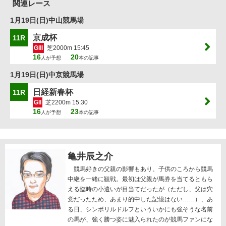
関連レース
1月19日(日)中山競馬場
京成杯
11R
GIII
芝2000m 15:45
16
20
人が予想
本の記事
1月19日(日)中京競馬場
日経新春杯
11R
GII
芝2200m 15:30
16
23
人が予想
本の記事
亀井辰之介
競馬好きの父親の影響もあり、子供のころから競馬
中継を一緒に観戦。最初は父親が馬券を当てるともら
える臨時の小遣いが目当てだったが（ただし、父は穴
党だったため、あまり的中した記憶はない……）、あ
る日、シンボリルドルフといういかにも強そうな名前
の馬が、強く勝つ姿に魅入られたのが競馬ファンにな