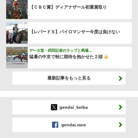
【ＣＢＣ賞】ディアナザール初重賞取り
【レパードＳ】パイロマンサー今度は負けない
データ室・武田記者のラップと馬場…
猛暑の中京で秋に期待を抱かせた２頭
最新記事をもっと見る
gendai_keiba
gendai.race