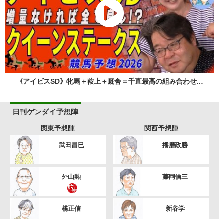
《アイビスSD》牝馬＋鞍上＋厩舎＝千直最高の組み合わせ…
日刊ゲンダイ予想陣
関東予想陣
関西予想陣
武田昌已
播磨政勝
外山勲
藤岡信三
橘正信
新谷学