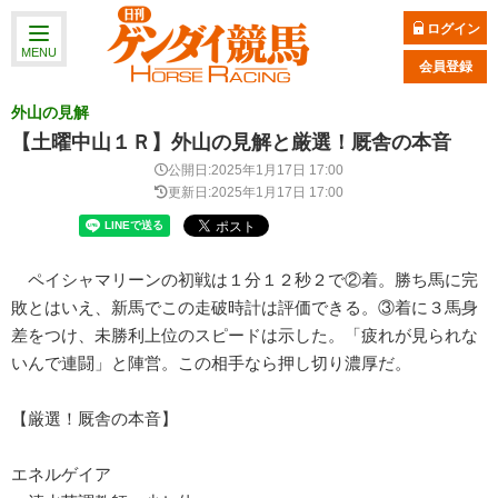
ログイン
MENU
会員登録
外山の見解
【土曜中山１Ｒ】外山の見解と厳選！厩舎の本音
公開日:2025年1月17日 17:00
更新日:2025年1月17日 17:00
ペイシャマリーンの初戦は１分１２秒２で②着。勝ち馬に完
敗とはいえ、新馬でこの走破時計は評価できる。③着に３馬身
差をつけ、未勝利上位のスピードは示した。「疲れが見られな
いんで連闘」と陣営。この相手なら押し切り濃厚だ。
【厳選！厩舎の本音】
エネルゲイア