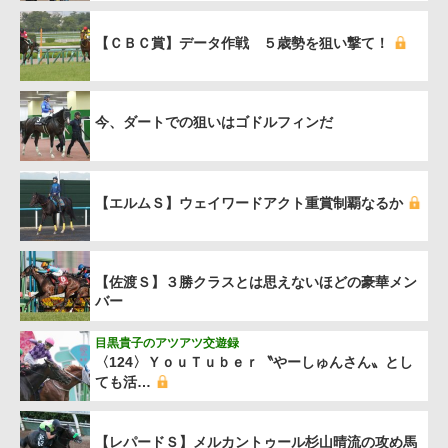
【ＣＢＣ賞】データ作戦 ５歳勢を狙い撃て！
今、ダートでの狙いはゴドルフィンだ
【エルムＳ】ウェイワードアクト重賞制覇なるか
【佐渡Ｓ】３勝クラスとは思えないほどの豪華メン
バー
目黒貴子のアツアツ交遊録
〈124〉ＹｏｕＴｕｂｅｒ〝やーしゅんさん〟とし
ても活…
【レパードＳ】メルカントゥール杉山晴流の攻め馬