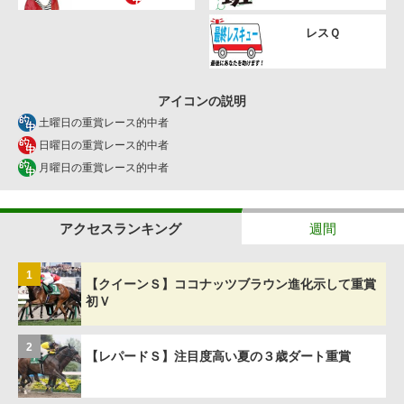
レスＱ
アイコンの説明
土曜日の重賞レース的中者
日曜日の重賞レース的中者
月曜日の重賞レース的中者
アクセスランキング
週間
1
【クイーンＳ】ココナッツブラウン進化示して重賞
初Ｖ
2
【レパードＳ】注目度高い夏の３歳ダート重賞