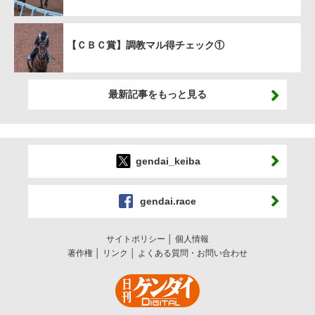
【ＣＢＣ賞】調教マル得チェック①
最新記事をもっと見る
gendai_keiba
gendai.race
サイトポリシー
個人情報
著作権
リンク
よくある質問・お問い合わせ