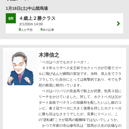
1月18日(土)中山競馬場
４歳上２勝クラス
8R
ダ1200m 14:00
8
4
人が予想
本の記事
木津信之
「ベガはベガでもホクトベガ！」
９３年エリザベス女王杯でホクトベガが①着でゴー
ルに飛び込んだ瞬間の実況です。当時、浪人生でフラ
フラしていた自分にとっては衝撃的であり、今でも予
想の根底に根付いています。
ベガはバリバリの良血馬で鞍上が武豊。牝馬３冠に
リーチをかけていました。対して、ホクトベガは父が
ダート血統でベテランの加藤和を配したいぶし銀のコ
ンビ。春２冠でベガに大きく後塵を拝したホクトベガ
に勝ち目はなさそうでしたが、見事にリベンジ。こ
の“逆転劇”こそが競馬の醍醐味ではないでしょうか。
かつて作家の寺山修司氏は「競馬が人生の比喩なの