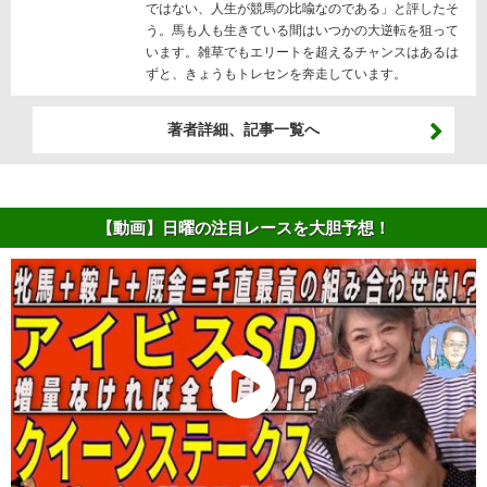
ではない、人生が競馬の比喩なのである」と評したそ
う。馬も人も生きている間はいつかの大逆転を狙って
います。雑草でもエリートを超えるチャンスはあるは
ずと、きょうもトレセンを奔走しています。
著者詳細、記事一覧へ
【動画】日曜の注目レースを大胆予想！