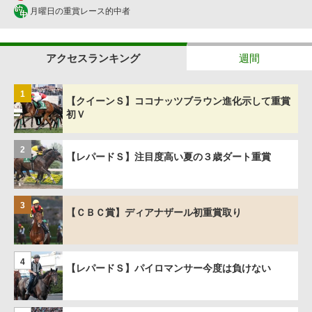
月曜日の重賞レース的中者
アクセスランキング
週間
1
【クイーンＳ】ココナッツブラウン進化示して重賞
初Ｖ
2
【レパードＳ】注目度高い夏の３歳ダート重賞
3
【ＣＢＣ賞】ディアナザール初重賞取り
4
【レパードＳ】パイロマンサー今度は負けない