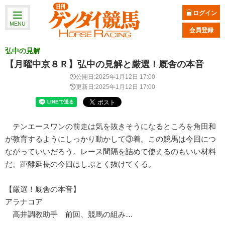
ログイン
MENU
会員登録
弘中の見解
【月曜中京８Ｒ】弘中の見解と厳選！厩舎の本音
公開日:2025年1月12日 17:00
更新日:2025年1月12日 17:00
テンエースワンの前走は気を抜きそうになるところを角田和
が教育するようにしっかり動かして③着。この競馬は今回につ
ながっていいだろう。レース間隔を詰めて使えるのもいい材料
だ。距離延長の今回はしぶとく抜けてくる。
【厳選！厩舎の本音】
アラナコア
高井調教助手 前回、競馬の組み…