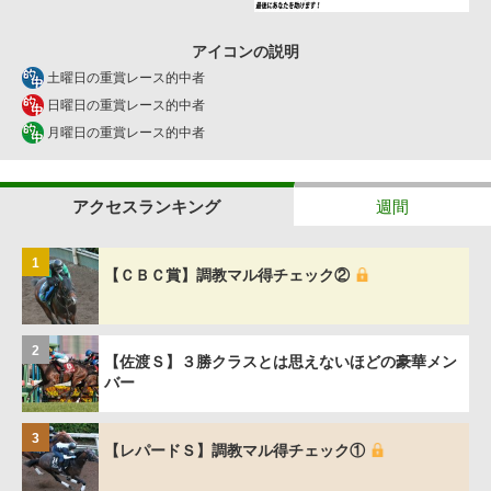
アイコンの説明
土曜日の重賞レース的中者
日曜日の重賞レース的中者
月曜日の重賞レース的中者
アクセスランキング
週間
1
【ＣＢＣ賞】調教マル得チェック②
2
【佐渡Ｓ】３勝クラスとは思えないほどの豪華メン
バー
3
【レパードＳ】調教マル得チェック①