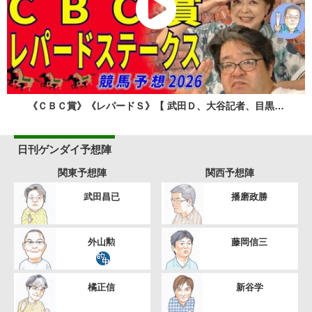
《ＣＢＣ賞》《レパードＳ》【 武田Ｄ、大谷記者、目黒…
日刊ゲンダイ予想陣
関東予想陣
関西予想陣
武田昌已
播磨政勝
外山勲
藤岡信三
橘正信
新谷学