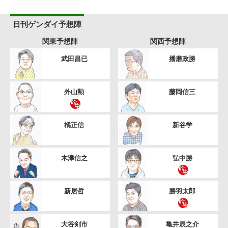
日刊ゲンダイ予想陣
関東予想陣
関西予想陣
武田昌已
播磨政勝
外山勲
藤岡信三
橘正信
新谷学
木津信之
弘中勝
新居哲
勝羽太郎
大谷剣市
亀井辰之介