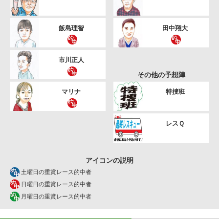
飯島理智
田中翔大
市川正人
その他の予想陣
マリナ
特捜班
レスＱ
アイコンの説明
土曜日の重賞レース的中者
日曜日の重賞レース的中者
月曜日の重賞レース的中者