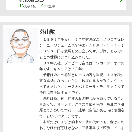
ダ1800m 15:10
16
6
人が予想
本の記事
外山勲
１９６８年生まれ。８７年有馬記念、メジロデュレ
ン＝ユーワジェームスで決まった枠連（４）（４）１
万６３００円が競馬との出合いです。以降、どっぷり
とこの世界にはまり込みました。
９１年入社。ダービーで言えばトウカイテイオーの
年です。キャリアは３０年に。
予想は取材の感触とレース内容を重視。１３年秋に
東京本紙になってからは、後者に重きを置くようにな
ってきました。レース＆パトロールビデオ見まくりで
予想に精を出す日々です。
馬券は単、複、枠連のみの時代から買っていること
もあって、オーソドックスに単勝＆馬単、馬連の２連
系までが多いですね。３連単は自信がある時に頭固定
で、というパターンです。
本紙だけにまずは的中が一番の使命でも、儲けて終
わらなければ意味がない。回収率重視で頑張っていま