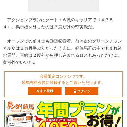
アクションプランはダート１６戦のキャリアで〈４３５
４〉。掲示板を外したのは３度だけの堅実派だ。
オープンでの前４走も③③⑫③着。前々走のグリーンチャン
ネルＣは３カ月半ぶりだったうえに、好位馬群の中でもまれ込
む展開。直線は２度外から押し込まれるロスもあっただけに、
参考外でいいだ…
会員限定コンテンツです。
競馬有料会員に登録するとご覧いただけます。
今すぐ登録
ログイン