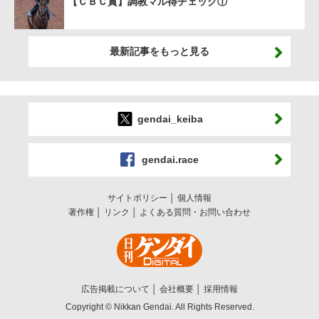
【ＣＢＣ賞】調教マル得チェック①
最新記事をもっと見る
gendai_keiba
gendai.race
サイトポリシー
個人情報
著作権
リンク
よくある質問・お問い合わせ
広告掲載について
会社概要
採用情報
Copyright © Nikkan Gendai. All Rights Reserved.