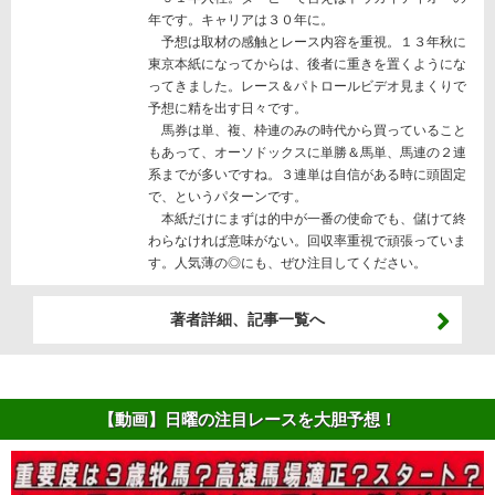
年です。キャリアは３０年に。
予想は取材の感触とレース内容を重視。１３年秋に
東京本紙になってからは、後者に重きを置くようにな
ってきました。レース＆パトロールビデオ見まくりで
予想に精を出す日々です。
馬券は単、複、枠連のみの時代から買っていること
もあって、オーソドックスに単勝＆馬単、馬連の２連
系までが多いですね。３連単は自信がある時に頭固定
で、というパターンです。
本紙だけにまずは的中が一番の使命でも、儲けて終
わらなければ意味がない。回収率重視で頑張っていま
す。人気薄の◎にも、ぜひ注目してください。
著者詳細、記事一覧へ
【動画】日曜の注目レースを大胆予想！