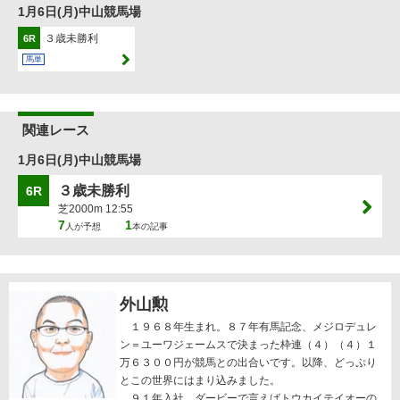
1月6日(月)中山競馬場
３歳未勝利
6R
馬単
関連レース
1月6日(月)中山競馬場
３歳未勝利
6R
芝2000m 12:55
7
1
人が予想
本の記事
外山勲
１９６８年生まれ。８７年有馬記念、メジロデュレ
ン＝ユーワジェームスで決まった枠連（４）（４）１
万６３００円が競馬との出合いです。以降、どっぷり
とこの世界にはまり込みました。
９１年入社。ダービーで言えばトウカイテイオーの