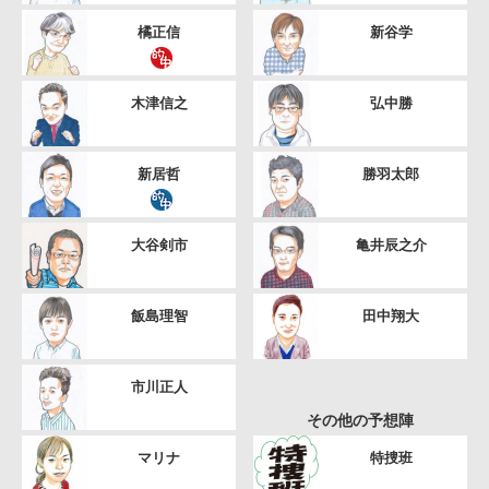
橘正信
新谷学
木津信之
弘中勝
新居哲
勝羽太郎
大谷剣市
亀井辰之介
飯島理智
田中翔大
市川正人
その他の予想陣
マリナ
特捜班