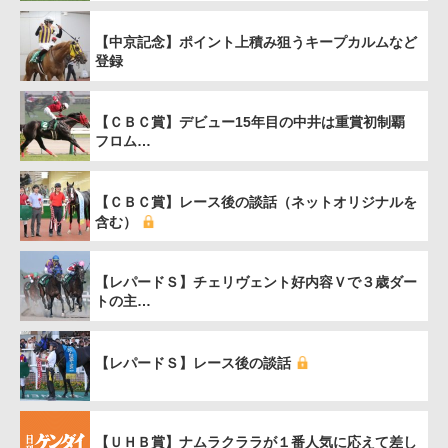
【中京記念】ポイント上積み狙うキープカルムなど
登録
【ＣＢＣ賞】デビュー15年目の中井は重賞初制覇
フロム…
【ＣＢＣ賞】レース後の談話（ネットオリジナルを
含む）
【レパードＳ】チェリヴェント好内容Ｖで３歳ダー
トの主…
【レパードＳ】レース後の談話
【ＵＨＢ賞】ナムラクララが１番人気に応えて差し