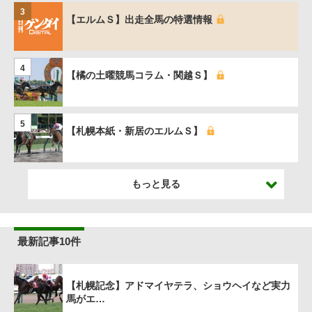
3
【エルムＳ】出走全馬の特選情報
4
【橘の土曜競馬コラム・関越Ｓ】
5
【札幌本紙・新居のエルムＳ】
もっと見る
最新記事10件
【札幌記念】アドマイヤテラ、ショウヘイなど実力
馬がエ…