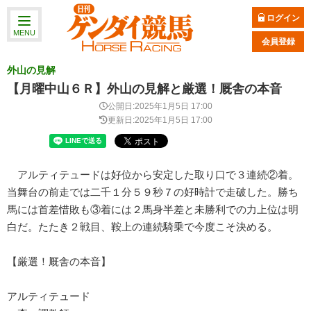
ログイン
MENU
会員登録
外山の見解
【月曜中山６Ｒ】外山の見解と厳選！厩舎の本音
公開日:2025年1月5日 17:00
更新日:2025年1月5日 17:00
アルティテュードは好位から安定した取り口で３連続②着。
当舞台の前走では二千１分５９秒７の好時計で走破した。勝ち
馬には首差惜敗も③着には２馬身半差と未勝利での力上位は明
白だ。たたき２戦目、鞍上の連続騎乗で今度こそ決める。
【厳選！厩舎の本音】
アルティテュード