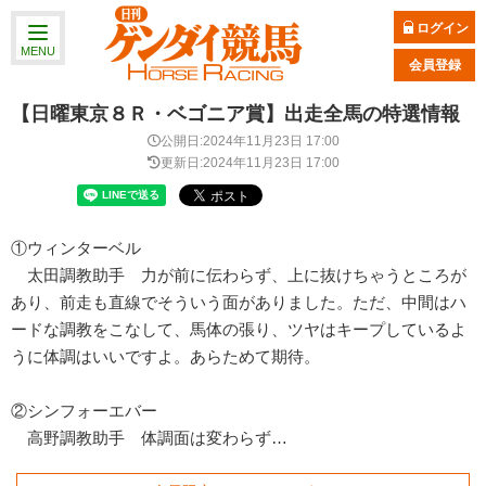
ログイン
MENU
会員登録
【日曜東京８Ｒ・ベゴニア賞】出走全馬の特選情報
公開日:2024年11月23日 17:00
更新日:2024年11月23日 17:00
①ウィンターベル
太田調教助手 力が前に伝わらず、上に抜けちゃうところが
あり、前走も直線でそういう面がありました。ただ、中間はハ
ードな調教をこなして、馬体の張り、ツヤはキープしているよ
うに体調はいいですよ。あらためて期待。
②シンフォーエバー
高野調教助手 体調面は変わらず…