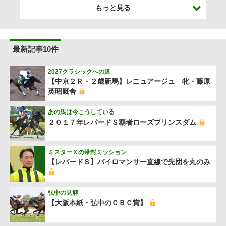
もっと見る
最新記事10件
2027クラシックへの道
【中京２Ｒ・２歳新馬】レニュアージュ 牝・藤原
英昭厩舎
あの馬は今こうしている
２０１７年レパードＳ覇者ローズプリンスダム
ミスターＸの帯封ミッション
【レパードＳ】パイロマンサー直線で先団を丸のみ
弘中の見解
【大阪本紙・弘中のＣＢＣ賞】