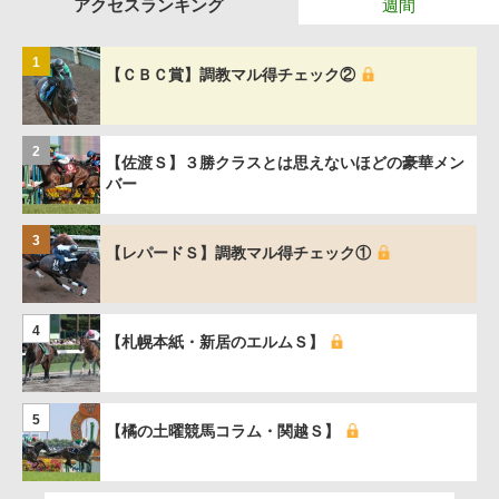
アクセスランキング
週間
1
【ＣＢＣ賞】調教マル得チェック②
2
【佐渡Ｓ】３勝クラスとは思えないほどの豪華メン
バー
3
【レパードＳ】調教マル得チェック①
4
【札幌本紙・新居のエルムＳ】
5
【橘の土曜競馬コラム・関越Ｓ】