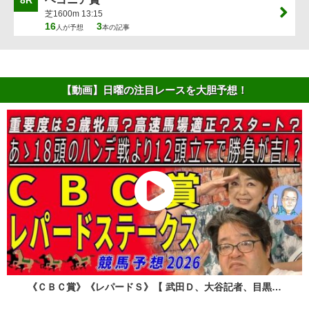
芝1600m 13:15
16
3
人が予想
本の記事
【動画】日曜の注目レースを大胆予想！
《ＣＢＣ賞》《レパードＳ》【 武田Ｄ、大谷記者、目黒…