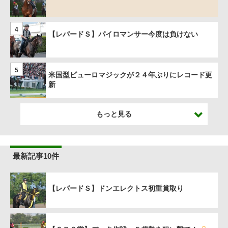
4
【レパードＳ】パイロマンサー今度は負けない
5
米国型ピューロマジックが２４年ぶりにレコード更
新
もっと見る
最新記事10件
【レパードＳ】ドンエレクトス初重賞取り