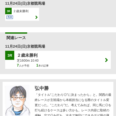
11月24日(日)京都競馬場
２歳未勝利
3R
馬単
関連レース
11月24日(日)京都競馬場
２歳未勝利
3R
芝1600m 10:40
7
1
人が予想
本の記事
弘中勝
「タイトル“こだわり◎”に決まったから」と。関西の最
終レースが主戦場から本紙担当になる際のタイトル変
更だった。“こだわり”だ。考えてみれば、同じ馬に◎を
打ち続けるケースは多い方かも。レース内容に取材の
感触。穴で◎を打ち、次走で無印にできるほど情の薄