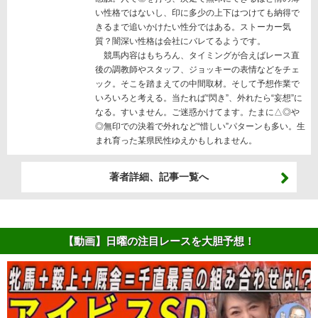
い性格ではないし、印に多少の上下はつけても納得で
きるまで追いかけたい性分ではある。ストーカー気
質？闇深い性格は会社にバレてるようです。
競馬内容はもちろん、タイミングが合えばレース直
後の調教師やスタッフ、ジョッキーの表情などをチェ
ック。そこを踏まえての中間取材。そして予想作業で
いろいろと考える。当たれば“閃き”、外れたら“妄想”に
なる。すいません。ご迷惑かけてます。たまに△◎や
◎無印での決着で外れなど“惜しい”パターンも多い。生
まれ育った某県民性ゆえかもしれません。
著者詳細、記事一覧へ
【動画】日曜の注目レースを大胆予想！