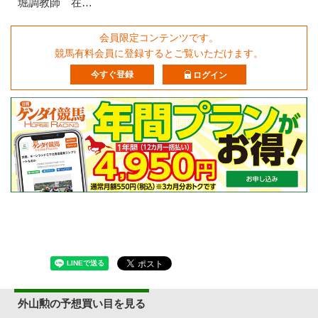
堀調教師 在…
会員限定コンテンツです。
競馬有料会員に登録するとご覧いただけます。
今すぐ登録
ログイン
外山勲の予想買い目を見る