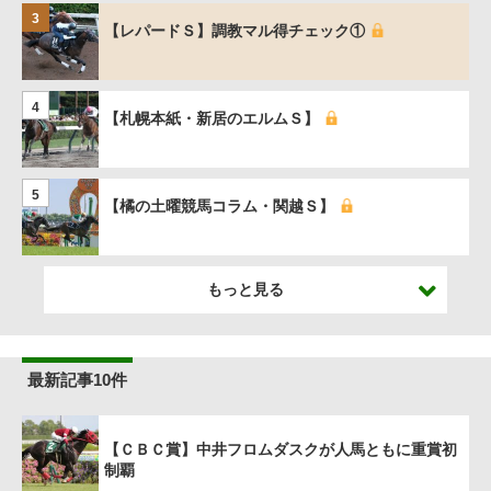
3
【レパードＳ】調教マル得チェック①
4
【札幌本紙・新居のエルムＳ】
5
【橘の土曜競馬コラム・関越Ｓ】
もっと見る
最新記事10件
【ＣＢＣ賞】中井フロムダスクが人馬ともに重賞初
制覇