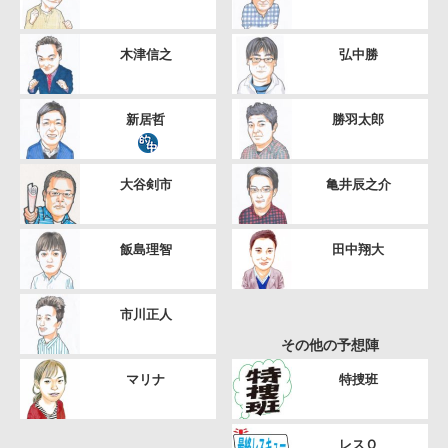
木津信之
弘中勝
新居哲
勝羽太郎
大谷剣市
亀井辰之介
飯島理智
田中翔大
市川正人
その他の予想陣
マリナ
特捜班
レスＱ