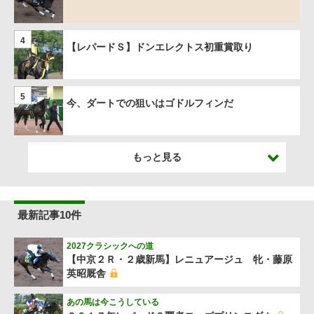
4
【レパードＳ】ドンエレクトス初重賞取り
5
今、ダートでの狙いはゴドルフィンだ
もっと見る
最新記事10件
2027クラシックへの道
【中京２Ｒ・２歳新馬】レニュアージュ 牝・藤原
英昭厩舎
あの馬は今こうしている