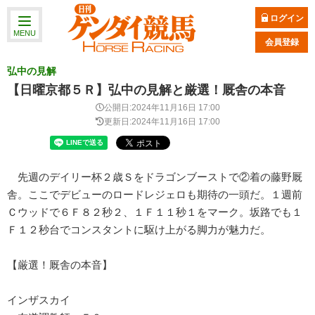
ログイン
MENU
会員登録
弘中の見解
【日曜京都５Ｒ】弘中の見解と厳選！厩舎の本音
公開日:2024年11月16日 17:00
更新日:2024年11月16日 17:00
先週のデイリー杯２歳Ｓをドラゴンブーストで②着の藤野厩
舎。ここでデビューのロードレジェロも期待の一頭だ。１週前
Ｃウッドで６Ｆ８２秒２、１Ｆ１１秒１をマーク。坂路でも１
Ｆ１２秒台でコンスタントに駆け上がる脚力が魅力だ。
【厳選！厩舎の本音】
インザスカイ