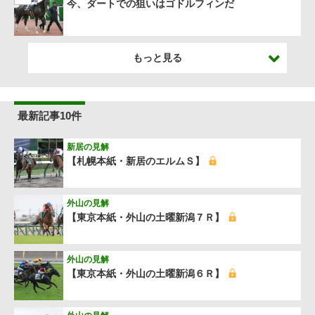
今、ダートでの狙いはゴドルフィンだ
もっと見る
最新記事10件
新居の見解
【札幌本紙・新居のエルムＳ】
外山の見解
【東京本紙・外山の土曜新潟７Ｒ】
外山の見解
【東京本紙・外山の土曜新潟６Ｒ】