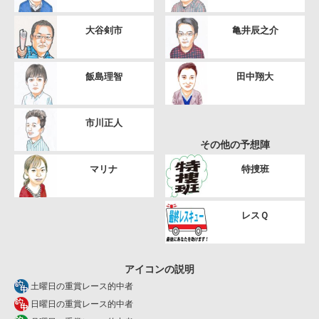
大谷剣市
亀井辰之介
飯島理智
田中翔大
市川正人
その他の予想陣
マリナ
特捜班
レスＱ
アイコンの説明
土曜日の重賞レース的中者
日曜日の重賞レース的中者