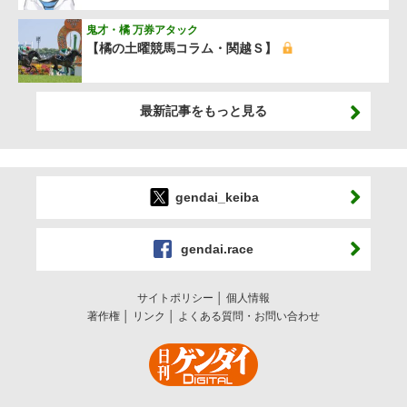
鬼才・橘 万券アタック
【橘の土曜競馬コラム・関越Ｓ】
最新記事をもっと見る
gendai_keiba
gendai.race
サイトポリシー
個人情報
著作権
リンク
よくある質問・お問い合わせ