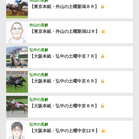
外山の見解
【東京本紙・外山の土曜新潟８Ｒ】
外山の見解
【東京本紙・外山の土曜新潟12Ｒ】
弘中の見解
【大阪本紙・弘中の土曜中京７Ｒ】
弘中の見解
【大阪本紙・弘中の土曜中京６Ｒ】
弘中の見解
【大阪本紙・弘中の土曜中京８Ｒ】
弘中の見解
【大阪本紙・弘中の土曜中京12Ｒ】