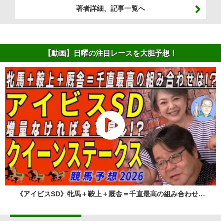
著者詳細、記事一覧へ
【動画】日曜の注目レースを大胆予想！
《アイビスSD》牝馬＋鞍上＋厩舎＝千直最高の組み合わせ…