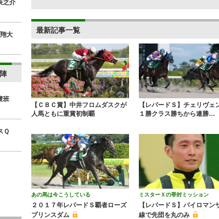
辰之介
最新記事一覧
翔大
陣
捜班
【ＣＢＣ賞】中井フロムダスクが
【レパードＳ】チェリヴェ
人馬ともに重賞初制覇
１勝クラス勝ちから連勝…
スＱ
あの馬は今こうしている
ミスターＸの帯封ミッション
２０１７年レパードＳ覇者ローズ
【レパードＳ】パイロマン
プリンスダム
線で先団を丸のみ