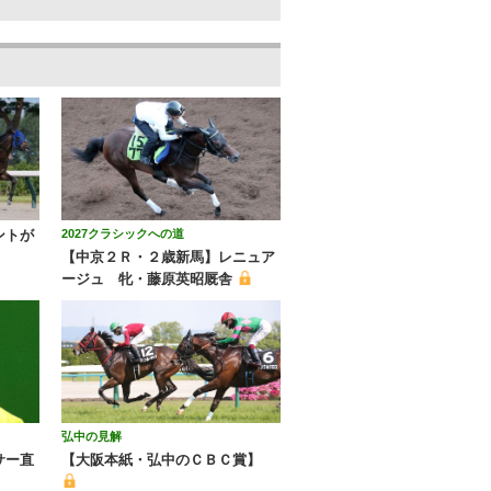
ントが
2027クラシックへの道
【中京２Ｒ・２歳新馬】レニュア
ージュ 牝・藤原英昭厩舎
弘中の見解
サー直
【大阪本紙・弘中のＣＢＣ賞】