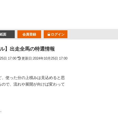
紙面
会員登録
ログイン
アル】出走全馬の特選情報
5日 17:00
更新日:2024年10月25日 17:00
ど、使った分の上積みは見込めると思
るので、流れや展開が向けば変わって
…