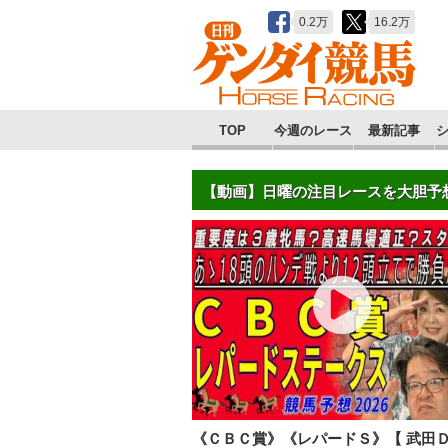
0.2万
16.2万
TOP
今週のレース
最新記事
【動画】日曜の注目レースを大胆予
《ＣＢＣ賞》《レパードＳ》【 武田