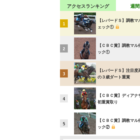
アクセスランキング
週間
【レパードＳ】調教マ
1
ェック①
【ＣＢＣ賞】調教マル
2
ック①
【レパードＳ】注目度
3
の３歳ダート重賞
【ＣＢＣ賞】ディアナ
4
初重賞取り
【ＣＢＣ賞】調教マル
5
ック②