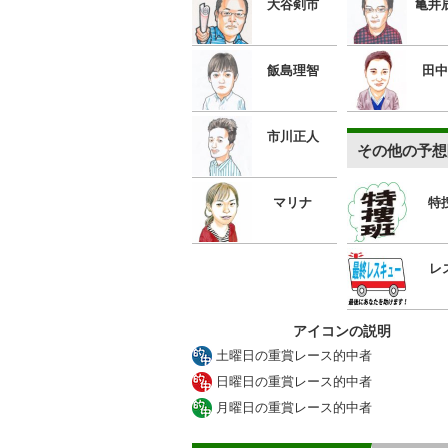
大谷剣市
亀井
飯島理智
田中
市川正人
その他の予想
マリナ
特
レ
アイコンの説明
土曜日の重賞レース的中者
日曜日の重賞レース的中者
月曜日の重賞レース的中者