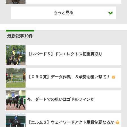
もっと見る
最新記事10件
【レパードＳ】ドンエレクトス初重賞取り
【ＣＢＣ賞】データ作戦 ５歳勢を狙い撃て！
今、ダートでの狙いはゴドルフィンだ
【エルムＳ】ウェイワードアクト重賞制覇なるか