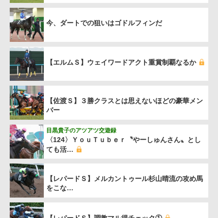
今、ダートでの狙いはゴドルフィンだ
【エルムＳ】ウェイワードアクト重賞制覇なるか
【佐渡Ｓ】３勝クラスとは思えないほどの豪華メン
バー
目黒貴子のアツアツ交遊録
〈124〉ＹｏｕＴｕｂｅｒ〝やーしゅんさん〟とし
ても活…
【レパードＳ】メルカントゥール杉山晴流の攻め馬
をこな…
【レパードＳ】調教マル得チェック①