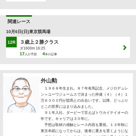
関連レース
10月6日(日)東京競馬場
３歳上２勝クラス
12R
ダ1600m 16:25
17
4
人が予想
本の記事
外山勲
１９６８年生まれ。８７年有馬記念、メジロデュレ
ン＝ユーワジェームスで決まった枠連（４）（４）１
万６３００円が競馬との出合いです。以降、どっぷり
とこの世界にはまり込みました。
９１年入社。ダービーで言えばトウカイテイオーの
年です。キャリアは３０年に。
予想は取材の感触とレース内容を重視。１３年秋に
東京本紙になってからは、後者に重きを置くようにな