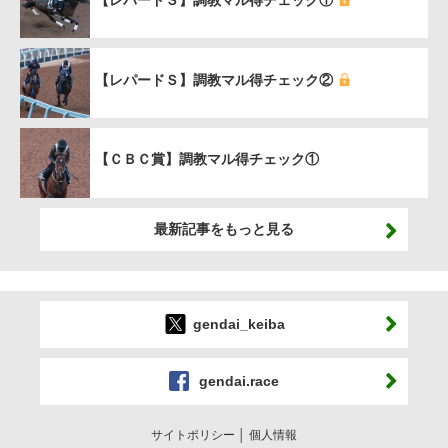
【レパードＳ】調教マル得チェック②
【ＣＢＣ賞】調教マル得チェック①
最新記事をもっと見る
gendai_keiba
gendai.race
サイトポリシー
個人情報