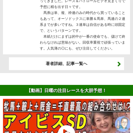
ってきました。レース＆パトロールビデオ見まくりで
予想に精を出す日々です。
馬券は単、複、枠連のみの時代から買っていること
もあって、オーソドックスに単勝＆馬単、馬連の２連
系までが多いですね。３連単は自信がある時に頭固定
で、というパターンです。
本紙だけにまずは的中が一番の使命でも、儲けて終
わらなければ意味がない。回収率重視で頑張っていま
す。人気薄の◎にも、ぜひ注目してください。
著者詳細、記事一覧へ
【動画】日曜の注目レースを大胆予想！