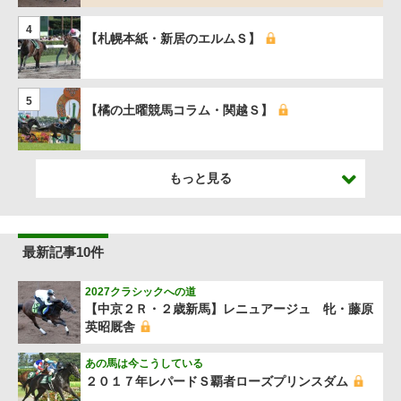
4
【札幌本紙・新居のエルムＳ】
5
【橘の土曜競馬コラム・関越Ｓ】
もっと見る
最新記事10件
2027クラシックへの道
【中京２Ｒ・２歳新馬】レニュアージュ 牝・藤原
英昭厩舎
あの馬は今こうしている
２０１７年レパードＳ覇者ローズプリンスダム