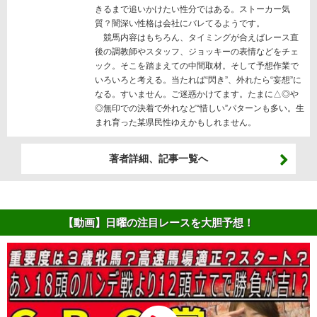
きるまで追いかけたい性分ではある。ストーカー気
質？闇深い性格は会社にバレてるようです。
競馬内容はもちろん、タイミングが合えばレース直
後の調教師やスタッフ、ジョッキーの表情などをチェ
ック。そこを踏まえての中間取材。そして予想作業で
いろいろと考える。当たれば“閃き”、外れたら“妄想”に
なる。すいません。ご迷惑かけてます。たまに△◎や
◎無印での決着で外れなど“惜しい”パターンも多い。生
まれ育った某県民性ゆえかもしれません。
著者詳細、記事一覧へ
【動画】日曜の注目レースを大胆予想！