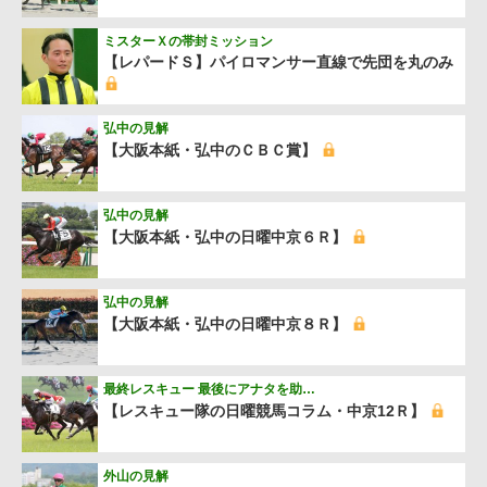
ミスターＸの帯封ミッション
【レパードＳ】パイロマンサー直線で先団を丸のみ
弘中の見解
【大阪本紙・弘中のＣＢＣ賞】
弘中の見解
【大阪本紙・弘中の日曜中京６Ｒ】
弘中の見解
【大阪本紙・弘中の日曜中京８Ｒ】
最終レスキュー 最後にアナタを助…
【レスキュー隊の日曜競馬コラム・中京12Ｒ】
外山の見解