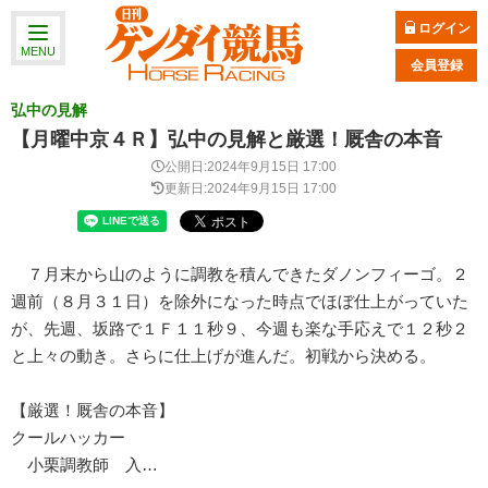
ログイン
MENU
会員登録
弘中の見解
【月曜中京４Ｒ】弘中の見解と厳選！厩舎の本音
公開日:2024年9月15日 17:00
更新日:2024年9月15日 17:00
７月末から山のように調教を積んできたダノンフィーゴ。２
週前（８月３１日）を除外になった時点でほぼ仕上がっていた
が、先週、坂路で１Ｆ１１秒９、今週も楽な手応えで１２秒２
と上々の動き。さらに仕上げが進んだ。初戦から決める。
【厳選！厩舎の本音】
クールハッカー
小栗調教師 入…