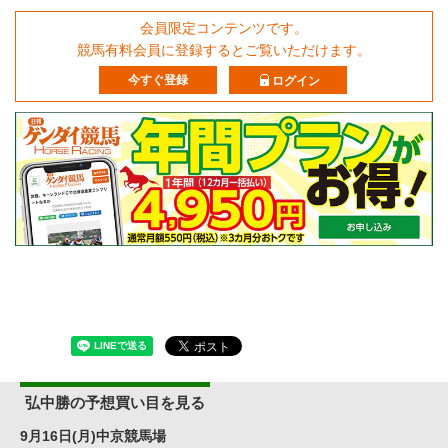
会員限定コンテンツです。
競馬有料会員に登録するとご覧いただけます。
今すぐ登録
ログイン
弘中勝の予想買い目を見る
9月16日(月)中京競馬場