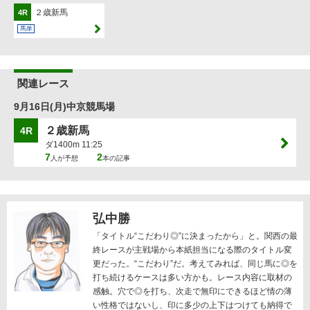
２歳新馬
4R
馬単
関連レース
9月16日(月)中京競馬場
２歳新馬
4R
ダ1400m 11:25
7
2
人が予想
本の記事
弘中勝
「タイトル“こだわり◎”に決まったから」と。関西の最
終レースが主戦場から本紙担当になる際のタイトル変
更だった。“こだわり”だ。考えてみれば、同じ馬に◎を
打ち続けるケースは多い方かも。レース内容に取材の
感触。穴で◎を打ち、次走で無印にできるほど情の薄
い性格ではないし、印に多少の上下はつけても納得で