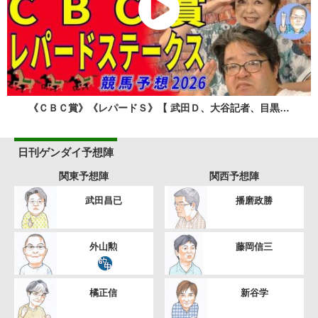
《ＣＢＣ賞》《レパードＳ》【 武田Ｄ、大谷記者、目黒…
日刊ゲンダイ予想陣
関東予想陣
関西予想陣
武田昌已
播磨政勝
外山勲
藤岡信三
橘正信
新谷学