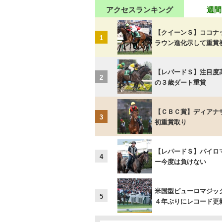
アクセスランキング
週間
【クイーンＳ】ココナ
1
ラウン進化示して重賞
【レパードＳ】注目度
2
の３歳ダート重賞
【ＣＢＣ賞】ディアナ
3
初重賞取り
【レパードＳ】パイロ
4
ー今度は負けない
米国型ピューロマジッ
5
４年ぶりにレコード更