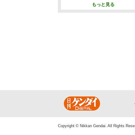
もっと見る
Copyright © Nikkan Gendai. All Rights Rese