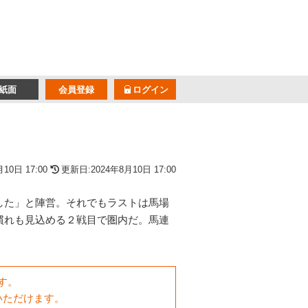
紙面
会員登録
ログイン
10日 17:00
更新日:2024年8月10日 17:00
した」と陣営。それでもラストは馬場
慣れも見込める２戦目で圏内だ。馬連
す。
いただけます。