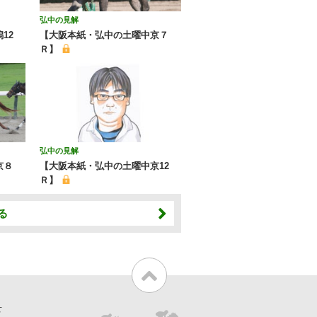
弘中の見解
12
【大阪本紙・弘中の土曜中京７
Ｒ】
弘中の見解
京８
【大阪本紙・弘中の土曜中京12
Ｒ】
る
せ