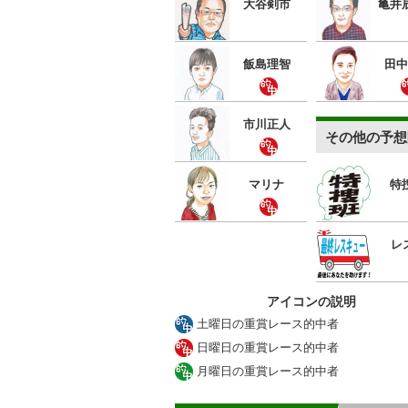
大谷剣市
亀井
飯島理智
田中
市川正人
その他の予想
マリナ
特
レ
アイコンの説明
土曜日の重賞レース的中者
日曜日の重賞レース的中者
月曜日の重賞レース的中者