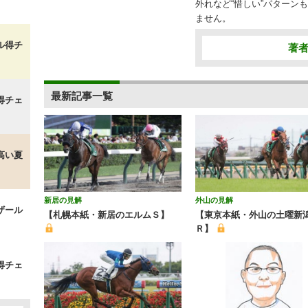
外れなど“惜しい”パターン
ません。
ル得チ
著
最新記事一覧
得チェ
高い夏
新居の見解
外山の見解
ザール
【札幌本紙・新居のエルムＳ】
【東京本紙・外山の土曜新
Ｒ】
得チェ