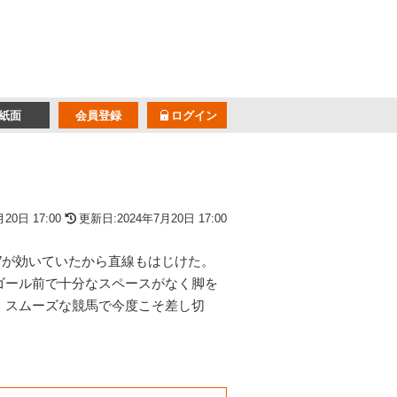
紙面
会員登録
ログイン
20日 17:00
更新日:2024年7月20日 17:00
”が効いていたから直線もはじけた。
ゴール前で十分なスペースがなく脚を
。スムーズな競馬で今度こそ差し切