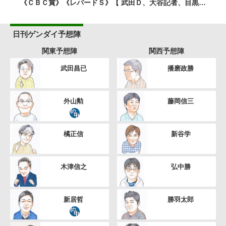
《ＣＢＣ賞》《レパードＳ》【 武田Ｄ、大谷記者、目黒…
日刊ゲンダイ予想陣
関東予想陣
関西予想陣
武田昌已
播磨政勝
外山勲
藤岡信三
橘正信
新谷学
木津信之
弘中勝
新居哲
勝羽太郎