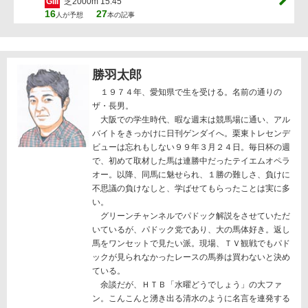
GIII
芝2000m 15:45
16
27
人が予想
本の記事
勝羽太郎
１９７４年、愛知県で生を受ける。名前の通りの
ザ・長男。
大阪での学生時代、暇な週末は競馬場に通い、アル
バイトをきっかけに日刊ゲンダイへ。栗東トレセンデ
ビューは忘れもしない９９年３月２４日。毎日杯の週
で、初めて取材した馬は連勝中だったテイエムオペラ
オー。以降、同馬に魅せられ、１勝の難しさ、負けに
不思議の負けなしと、学ばせてもらったことは実に多
い。
グリーンチャンネルでパドック解説をさせていただ
いているが、パドック党であり、大の馬体好き。返し
馬をワンセットで見たい派。現場、ＴＶ観戦でもパド
ックが見られなかったレースの馬券は買わないと決め
ている。
余談だが、ＨＴＢ「水曜どうでしょう」の大ファ
ン。こんこんと湧き出る清水のように名言を連発する