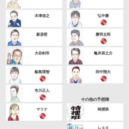
木津信之
弘中勝
新居哲
勝羽太郎
大谷剣市
亀井辰之介
飯島理智
田中翔大
市川正人
その他の予想陣
マリナ
特捜班
レスＱ