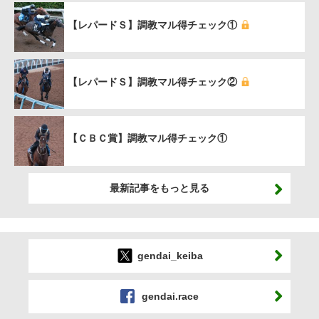
【レパードＳ】調教マル得チェック①
【レパードＳ】調教マル得チェック②
【ＣＢＣ賞】調教マル得チェック①
最新記事をもっと見る
gendai_keiba
gendai.race