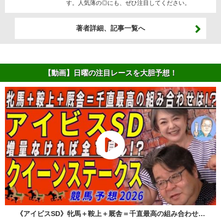
す。人気薄の◎にも、ぜひ注目してください。
著者詳細、記事一覧へ
【動画】日曜の注目レースを大胆予想！
《アイビスSD》牝馬＋鞍上＋厩舎＝千直最高の組み合わせ…