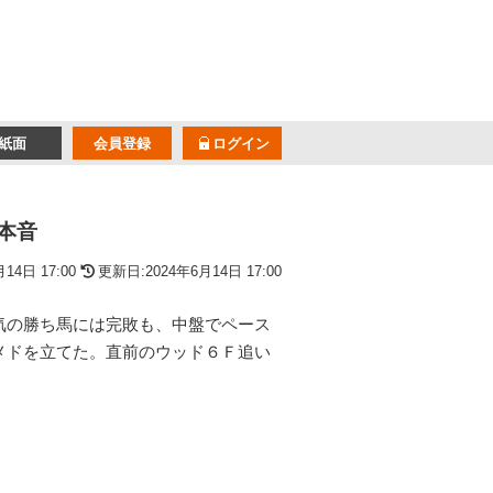
紙面
会員登録
ログイン
本音
14日 17:00
更新日:2024年6月14日 17:00
気の勝ち馬には完敗も、中盤でペース
メドを立てた。直前のウッド６Ｆ追い