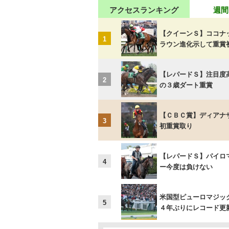
アクセスランキング
週間
【クイーンＳ】ココナ
1
ラウン進化示して重賞
【レパードＳ】注目度
2
の３歳ダート重賞
【ＣＢＣ賞】ディアナ
3
初重賞取り
【レパードＳ】パイロ
4
ー今度は負けない
米国型ピューロマジッ
5
４年ぶりにレコード更