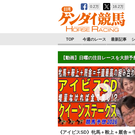
0.2万
16.2万
TOP
今週のレース
最新記事
【動画】日曜の注目レースを大胆予
《アイビスSD》牝馬＋鞍上＋厩舎＝