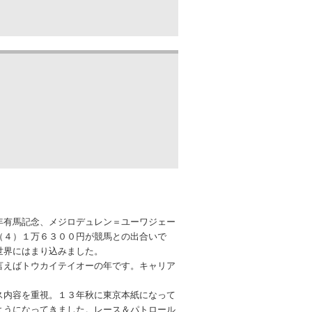
有馬記念、メジロデュレン＝ユーワジェー
（４）１万６３００円が競馬との出合いで
世界にはまり込みました。
えばトウカイテイオーの年です。キャリア
内容を重視。１３年秋に東京本紙になって
ようになってきました。レース＆パトロール