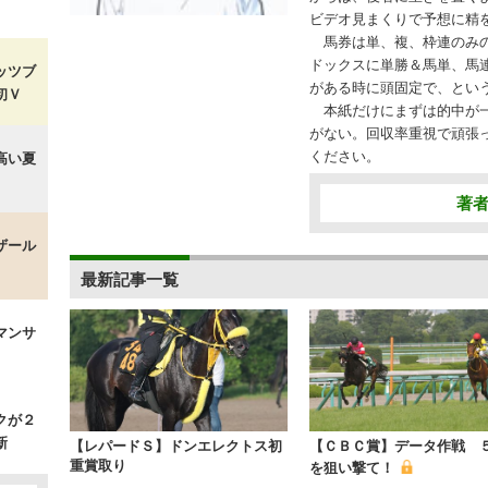
ビデオ見まくりで予想に精
馬券は単、複、枠連のみの
ドックスに単勝＆馬単、馬
ッツブ
がある時に頭固定で、とい
初Ｖ
本紙だけにまずは的中が一
がない。回収率重視で頑張
ください。
高い夏
著
ザール
最新記事一覧
マンサ
クが２
新
【レパードＳ】ドンエレクトス初
【ＣＢＣ賞】データ作戦 
重賞取り
を狙い撃て！