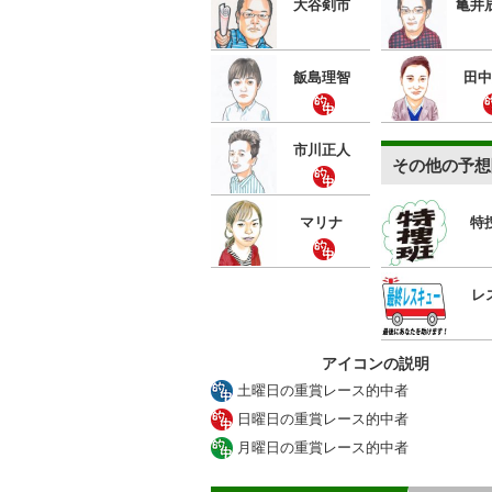
大谷剣市
亀井
飯島理智
田中
市川正人
その他の予想
マリナ
特
レ
アイコンの説明
土曜日の重賞レース的中者
日曜日の重賞レース的中者
月曜日の重賞レース的中者