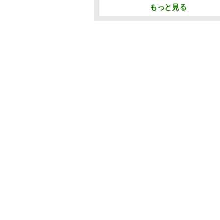
もっと見る