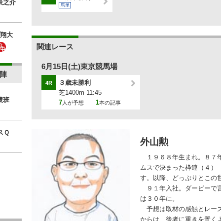
辰之介
馬単
翔大
関連レース
6月15日(土)東京競馬場
陣
３歳未勝利
4R
芝1400m 11:45
捜班
7
1
人が予想
本の記事
スＱ
外山勲
１９６８年生まれ。８７年
ムスで決まった枠連（４）
す。以降、どっぷりとこの
９１年入社。ダービーで言
は３０年に。
予想は取材の感触とレース
からは、後者に重きを置く