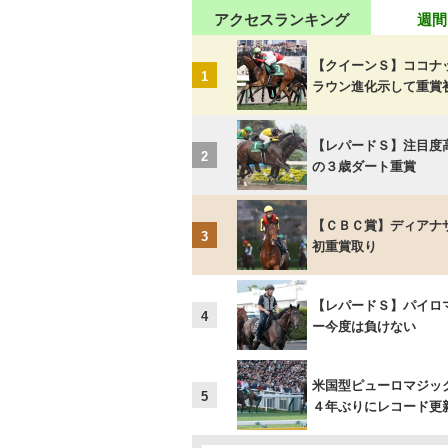
アクセスランキング
週間
【クイーンＳ】ココナ
1
ラウン進化示して重賞
【レパードＳ】注目度
2
の３歳ダート重賞
【ＣＢＣ賞】ディアナ
3
初重賞取り
【レパードＳ】パイロ
4
ー今度は負けない
米国型ピューロマジッ
5
４年ぶりにレコード更