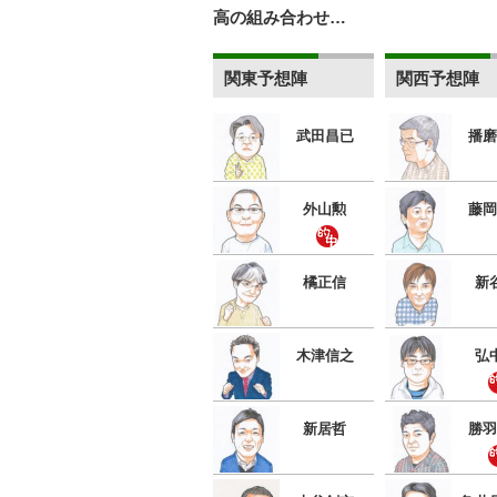
高の組み合わせ…
関東予想陣
関西予想陣
武田昌已
播磨
外山勲
藤岡
橘正信
新
木津信之
弘
新居哲
勝羽