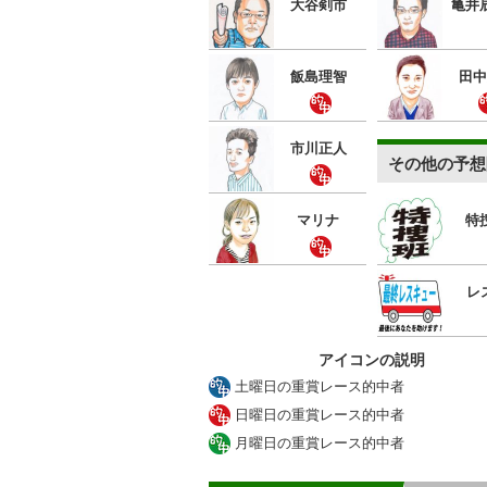
大谷剣市
亀井
飯島理智
田中
市川正人
その他の予想
マリナ
特
レ
アイコンの説明
土曜日の重賞レース的中者
日曜日の重賞レース的中者
月曜日の重賞レース的中者