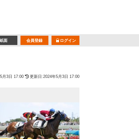
紙面
会員登録
ログイン
5月3日 17:00
更新日:2024年5月3日 17:00