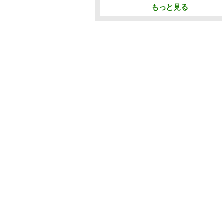
もっと見る