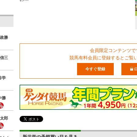
政勝
会員限定コンテンツで
競馬有料会員に登録するとご覧
信三
今すぐ登録
谷学
中勝
太郎
新谷学の予想買い目を見る