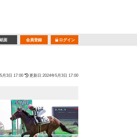
紙面
会員登録
ログイン
5月3日 17:00
更新日:2024年5月3日 17:00