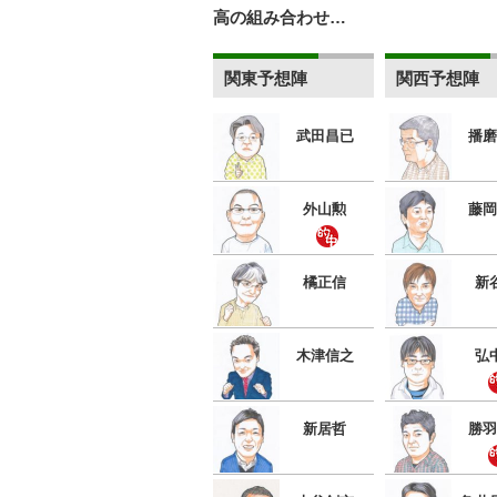
高の組み合わせ…
関東予想陣
関西予想陣
武田昌已
播磨
外山勲
藤岡
橘正信
新
木津信之
弘
新居哲
勝羽