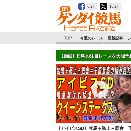
0.2万
16.2万
TOP
今週のレース
最新記事
【動画】日曜の注目レースを大胆予
《アイビスSD》牝馬＋鞍上＋厩舎＝