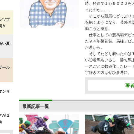
時、枠連で１万６０００円
ったのか……。
そこから競馬にどっぷりで
ッツブ
を抱くようになり、某外国
初Ｖ
働こうと決意。
仕事としての競馬場デビュ
た９４年菊花賞。馬柱デビ
高い夏
た週から。
そしてたどり着いたのは“
い①着馬もいるし、勝ち馬
ースごとに数値化したレー
ザール
字好きの方はぜひ参考に。
著
マンサ
最新記事一覧
クが２
新