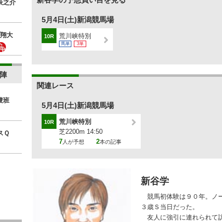
辰之介
5月4日(土)新潟競馬場
翔大
荒川峡特別
10R
馬単
3単
陣
関連レース
捜班
5月4日(土)新潟競馬場
荒川峡特別
10R
芝2200m 14:50
スＱ
7
2
人が予想
本の記事
新谷学
競馬初体験は９０年。ノー
３歳Ｓ当日だった。
友人に強引に連れられて訪