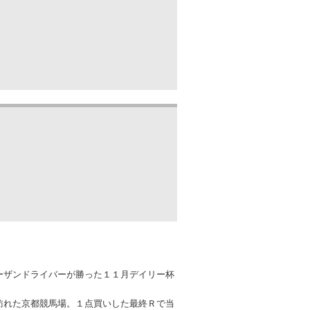
ザンドライバーが勝った１１月デイリー杯
れた京都競馬場。１点買いした最終Ｒで当