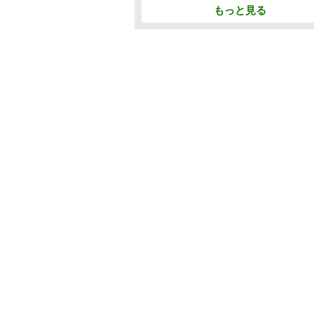
もっと見る