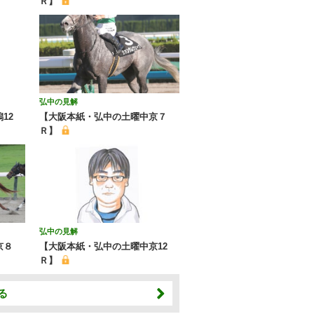
Ｒ】
弘中の見解
12
【大阪本紙・弘中の土曜中京７
Ｒ】
弘中の見解
京８
【大阪本紙・弘中の土曜中京12
Ｒ】
る