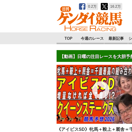
0.2万
16.2万
TOP
今週のレース
最新記事
【動画】日曜の注目レースを大胆予
《アイビスSD》牝馬＋鞍上＋厩舎＝