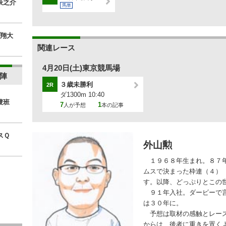
辰之介
馬単
翔大
関連レース
4月20日(土)東京競馬場
陣
３歳未勝利
2R
ダ1300m 10:40
捜班
7
1
人が予想
本の記事
スＱ
外山勲
１９６８年生まれ。８７年
ムスで決まった枠連（４）
す。以降、どっぷりとこの
９１年入社。ダービーで言
は３０年に。
予想は取材の感触とレース
からは、後者に重きを置く