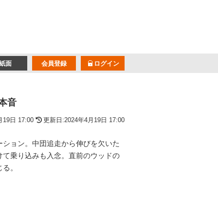
紙面
会員登録
ログイン
本音
19日 17:00
更新日:2024年4月19日 17:00
ーション。中団追走から伸びを欠いた
けて乗り込みも入念。直前のウッドの
じる。