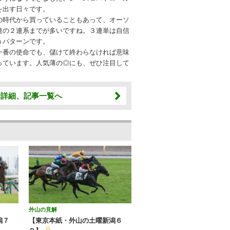
を出す日々です。
時代から買っていることもあって、オーソ
連の２連系までが多いですね。３連単は自信
うパターンです。
番の使命でも、儲けて終わらなければ意味
っています。人気薄の◎にも、ぜひ注目して
者詳細、記事一覧へ
外山の見解
潟７
【東京本紙・外山の土曜新潟６