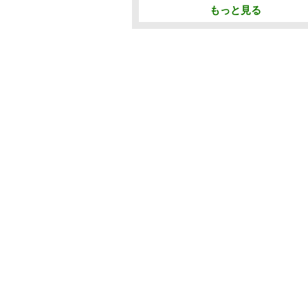
もっと見る