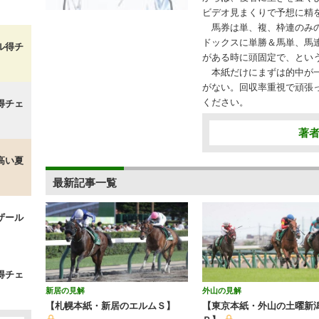
ビデオ見まくりで予想に精
馬券は単、複、枠連のみの
ドックスに単勝＆馬単、馬
ル得チ
がある時に頭固定で、とい
本紙だけにまずは的中が一
がない。回収率重視で頑張
ください。
得チェ
著
高い夏
最新記事一覧
ザール
得チェ
新居の見解
外山の見解
【札幌本紙・新居のエルムＳ】
【東京本紙・外山の土曜新