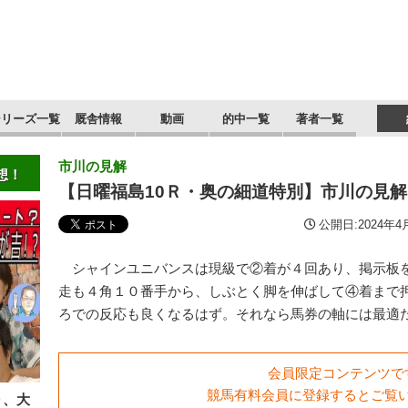
シリーズ一覧
厩舎情報
動画
的中一覧
著者一覧
市川の見解
想！
【日曜福島10Ｒ・奥の細道特別】市川の見解
公開日:2024年4月
シャインユニバンスは現級で②着が４回あり、掲示板
走も４角１０番手から、しぶとく脚を伸ばして④着まで
ろでの反応も良くなるはず。それなら馬券の軸には最適
会員限定コンテンツで
競馬有料会員に登録するとご覧
Ｄ、大