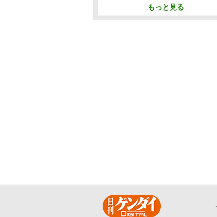
もっと見る