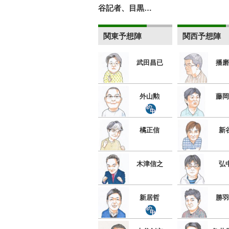
谷記者、目黒…
関東予想陣
関西予想陣
武田昌已
播磨
外山勲
藤岡
橘正信
新
木津信之
弘
新居哲
勝羽