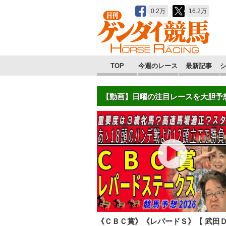
0.2万
16.2万
TOP
今週のレース
最新記事
【動画】日曜の注目レースを大胆予
《ＣＢＣ賞》《レパードＳ》【 武田