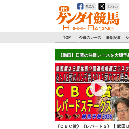
0.2万
16.2万
TOP
今週のレース
最新記事
【動画】日曜の注目レースを大胆予
《ＣＢＣ賞》《レパードＳ》【 武田