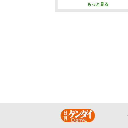
もっと見る