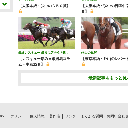
【大阪本紙・弘中のＣＢＣ賞】
【大阪本紙・弘中の日曜中
Ｒ】
最終レスキュー 最後にアナタを助…
外山の見解
【レスキュー隊の日曜競馬コラ
【東京本紙・外山のレパー
ム・中京12Ｒ】
最新記事をもっと見
サイトポリシー
個人情報
著作権
リンク
よくある質問・お問い合わ