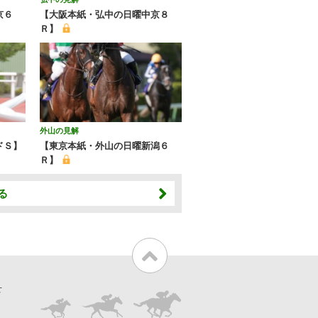
京６
【大阪本紙・弘中の日曜中京８
Ｒ】
外山の見解
ドＳ】
【東京本紙・外山の日曜新潟６
Ｒ】
る
せ