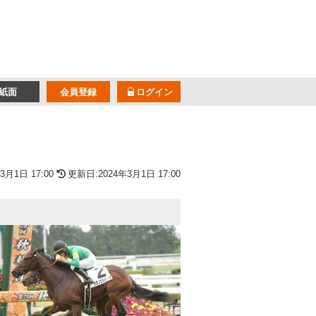
紙面
会員登録
ログイン
3月1日 17:00
更新日:2024年3月1日 17:00