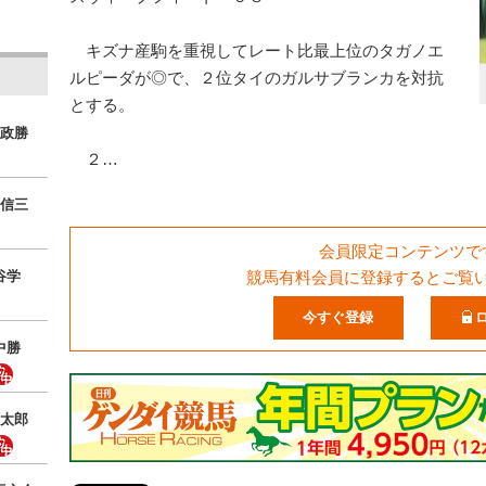
キズナ産駒を重視してレート比最上位のタガノエ
ルピーダが◎で、２位タイのガルサブランカを対抗
とする。
政勝
２…
信三
会員限定コンテンツで
谷学
競馬有料会員に登録するとご覧
今すぐ登録
中勝
太郎