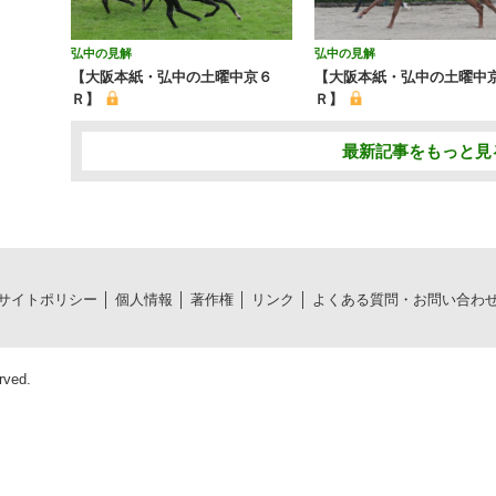
弘中の見解
弘中の見解
【大阪本紙・弘中の土曜中京６
【大阪本紙・弘中の土曜中
Ｒ】
Ｒ】
最新記事をもっと見
サイトポリシー
個人情報
著作権
リンク
よくある質問・お問い合わ
rved.