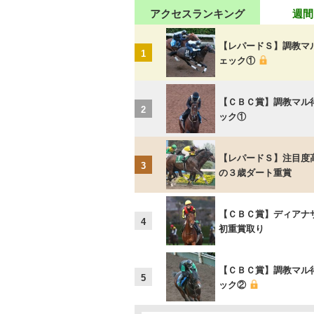
アクセスランキング
週間
【レパードＳ】調教マ
1
ェック①
【ＣＢＣ賞】調教マル
2
ック①
【レパードＳ】注目度
3
の３歳ダート重賞
【ＣＢＣ賞】ディアナ
4
初重賞取り
【ＣＢＣ賞】調教マル
5
ック②