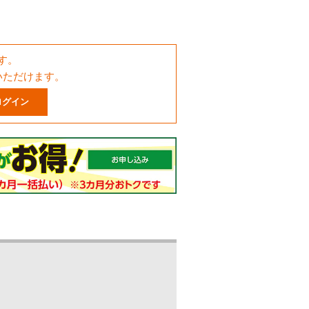
す。
いただけます。
ログイン