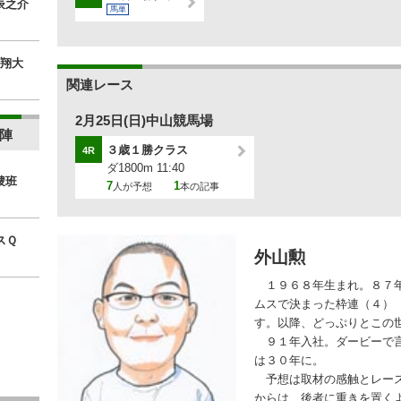
辰之介
馬単
翔大
関連レース
2月25日(日)中山競馬場
陣
３歳１勝クラス
4R
ダ1800m 11:40
捜班
7
1
人が予想
本の記事
スＱ
外山勲
１９６８年生まれ。８７年
ムスで決まった枠連（４）
す。以降、どっぷりとこの
９１年入社。ダービーで言
は３０年に。
予想は取材の感触とレース
からは、後者に重きを置く