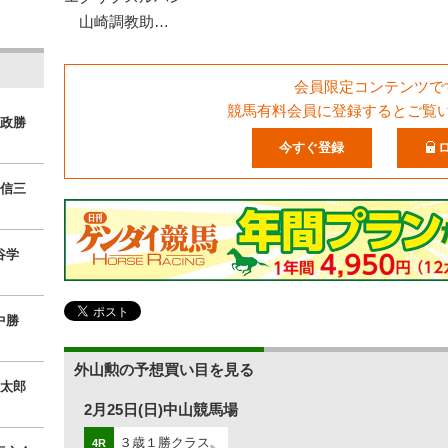
山崎調教助…
会員限定コンテンツで
競馬有料会員に登録するとご覧
政勝
今すぐ登録
信三
谷学
中勝
外山勲の予想買い目を見る
太郎
2月25日(日)中山競馬場
３歳１勝クラス
4R