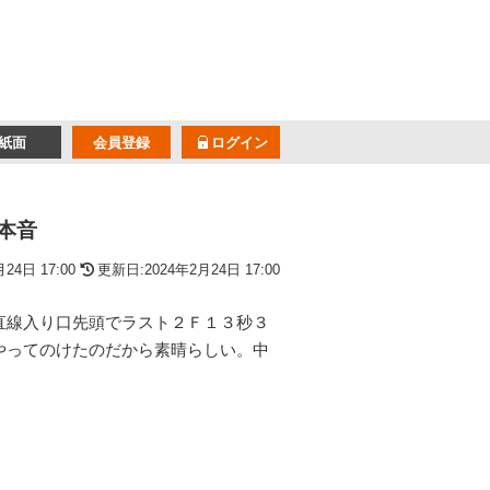
紙面
会員登録
ログイン
本音
24日 17:00
更新日:2024年2月24日 17:00
直線入り口先頭でラスト２Ｆ１３秒３
やってのけたのだから素晴らしい。中
。