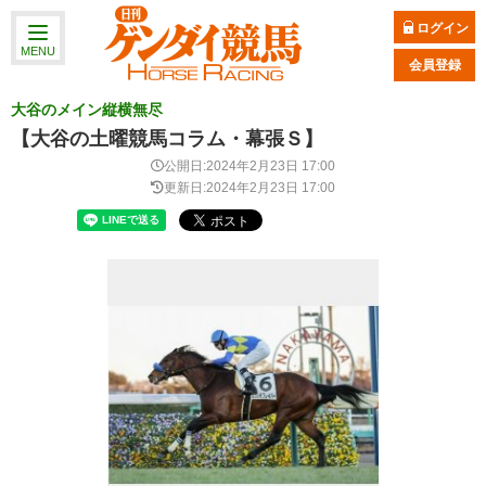
ログイン
MENU
会員登録
大谷のメイン縦横無尽
【大谷の土曜競馬コラム・幕張Ｓ】
公開日:2024年2月23日 17:00
更新日:2024年2月23日 17:00