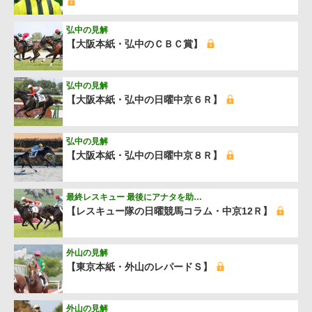
弘中の見解
【大阪本紙・弘中のＣＢＣ賞】
弘中の見解
【大阪本紙・弘中の日曜中京６Ｒ】
弘中の見解
【大阪本紙・弘中の日曜中京８Ｒ】
最終レスキュー 最後にアナタを助…
【レスキュー隊の日曜競馬コラム・中京12Ｒ】
外山の見解
【東京本紙・外山のレパードＳ】
外山の見解