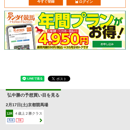
今すぐ登録
ログイン
弘中勝の予想買い目を見る
2月17日(土)京都競馬場
４歳上２勝クラス
12R
馬単
3単