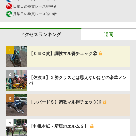
日曜日の重賞レース的中者
月曜日の重賞レース的中者
アクセスランキング
週間
1
【ＣＢＣ賞】調教マル得チェック②
2
【佐渡Ｓ】３勝クラスとは思えないほどの豪華メン
バー
3
【レパードＳ】調教マル得チェック①
4
【札幌本紙・新居のエルムＳ】