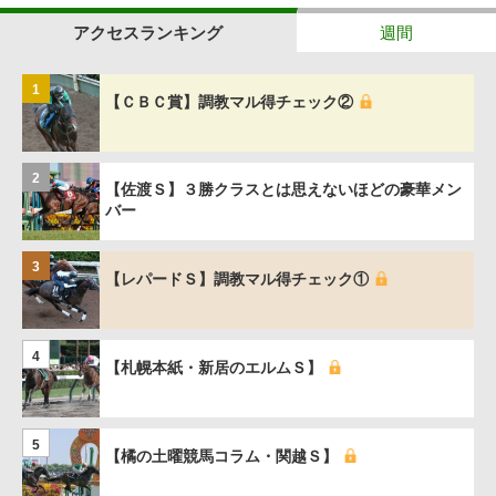
アクセスランキング
週間
1
【ＣＢＣ賞】調教マル得チェック②
2
【佐渡Ｓ】３勝クラスとは思えないほどの豪華メン
バー
3
【レパードＳ】調教マル得チェック①
4
【札幌本紙・新居のエルムＳ】
5
【橘の土曜競馬コラム・関越Ｓ】