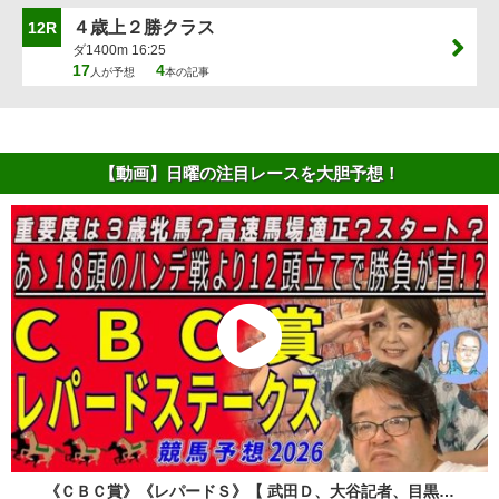
４歳上２勝クラス
12R
ダ1400m 16:25
17
4
人が予想
本の記事
【動画】日曜の注目レースを大胆予想！
《ＣＢＣ賞》《レパードＳ》【 武田Ｄ、大谷記者、目黒…