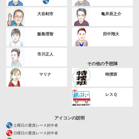
大谷剣市
亀井辰之介
飯島理智
田中翔大
市川正人
その他の予想陣
マリナ
特捜班
レスＱ
アイコンの説明
土曜日の重賞レース的中者
日曜日の重賞レース的中者