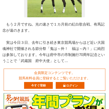
もう２月ですね。光の速さで１カ月前の紅白歌合戦、有馬記
念が遠のきます。
実は今日３日、去年に引き続き東京競馬場からほど近い大国
魂神社で開催される節分祭「鬼は～外！ 福は～内！」に純烈
は参加しております。今年は府中市の市制施行70周年記念とい
うことで「武蔵国 府中大使」として…
会員限定コンテンツです。
競馬有料会員に登録するとご覧いただけます。
今すぐ登録
ログイン