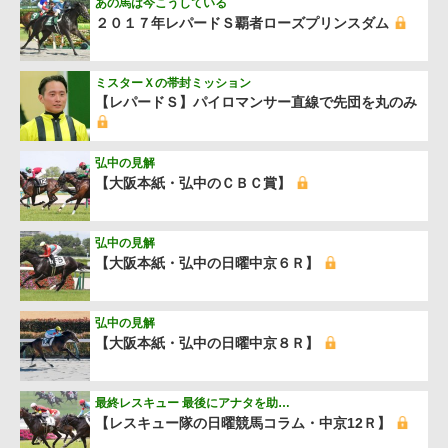
あの馬は今こうしている
２０１７年レパードＳ覇者ローズプリンスダム
ミスターＸの帯封ミッション
【レパードＳ】パイロマンサー直線で先団を丸のみ
弘中の見解
【大阪本紙・弘中のＣＢＣ賞】
弘中の見解
【大阪本紙・弘中の日曜中京６Ｒ】
弘中の見解
【大阪本紙・弘中の日曜中京８Ｒ】
最終レスキュー 最後にアナタを助…
【レスキュー隊の日曜競馬コラム・中京12Ｒ】