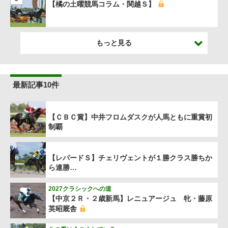
【橘の土曜競馬コラム・関越Ｓ】
もっと見る
最新記事10件
【ＣＢＣ賞】中井フロムダスクが人馬ともに重賞初
制覇
【レパードＳ】チェリヴェントが１勝クラス勝ちか
ら連勝…
2027クラシックへの道
【中京２Ｒ・２歳新馬】レニュアージュ 牝・藤原
英昭厩舎