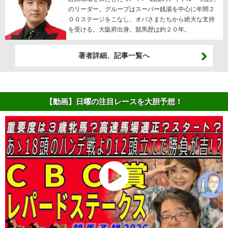
のリーダー。グループはスーパー銭湯を中心に年間２
００ステージをこなし、オバさまたちから絶大な支持
を受ける。大阪府出身。競馬歴は約２０年。
著者詳細、記事一覧へ
【動画】日曜の注目レースを大胆予想！