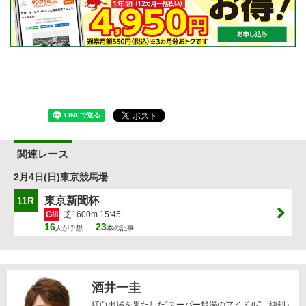
関連レース
2月4日(日)東京競馬場
東京新聞杯
11R
GIII
芝1600m 15:45
16
23
人が予想
本の記事
酒井一圭
紅白出場を果たした“スーパー銭湯のアイドル”「純烈」