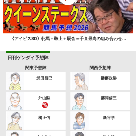
《アイビスSD》牝馬＋鞍上＋厩舎＝千直最高の組み合わせ…
日刊ゲンダイ予想陣
関東予想陣
関西予想陣
武田昌已
播磨政勝
外山勲
藤岡信三
橘正信
新谷学