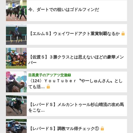
今、ダートでの狙いはゴドルフィンだ
【エルムＳ】ウェイワードアクト重賞制覇なるか
【佐渡Ｓ】３勝クラスとは思えないほどの豪華メン
バー
目黒貴子のアツアツ交遊録
〈124〉ＹｏｕＴｕｂｅｒ〝やーしゅんさん〟とし
ても活…
【レパードＳ】メルカントゥール杉山晴流の攻め馬
をこな…
【レパードＳ】調教マル得チェック①