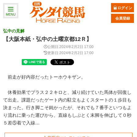
ログイン
MENU
会員登録
弘中の見解
【大阪本紙・弘中の土曜京都12Ｒ】
公開日:2024年2月2日 17:00
更新日:2024年2月2日 17:00
前走が好内容だったトーホウキザン。
休養効果でプラス２２キロと、減り続けていた馬体が回復し
て出走。課題だったゲート内の駐立もよくスタートの１歩目も
決まった。行き脚こそ鈍かったが、それでも７番手といつもよ
り流れに乗った運びから、直線もしぶとく末脚を伸ばして０秒
５差⑤着で入線…