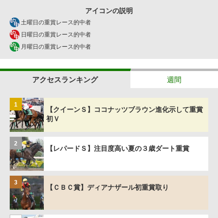
アイコンの説明
土曜日の重賞レース的中者
日曜日の重賞レース的中者
月曜日の重賞レース的中者
アクセスランキング
週間
1
【クイーンＳ】ココナッツブラウン進化示して重賞
初Ｖ
2
【レパードＳ】注目度高い夏の３歳ダート重賞
3
【ＣＢＣ賞】ディアナザール初重賞取り