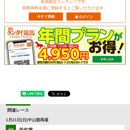
会員限定コンテンツです。
競馬有料会員に登録するとご覧いただけます。
今すぐ登録
ログイン
関連レース
1月21日(日)中山競馬場
若竹賞
9R