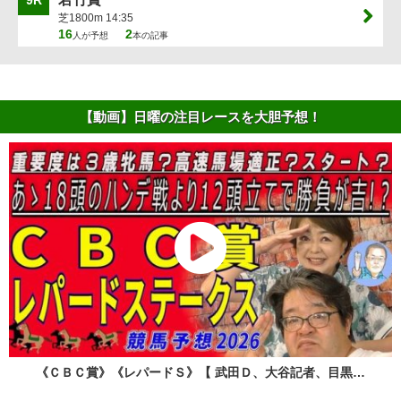
芝1800m 14:35
16
2
人が予想
本の記事
【動画】日曜の注目レースを大胆予想！
《ＣＢＣ賞》《レパードＳ》【 武田Ｄ、大谷記者、目黒…