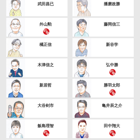
武田昌已
播磨政勝
外山勲
藤岡信三
橘正信
新谷学
木津信之
弘中勝
新居哲
勝羽太郎
大谷剣市
亀井辰之介
飯島理智
田中翔大