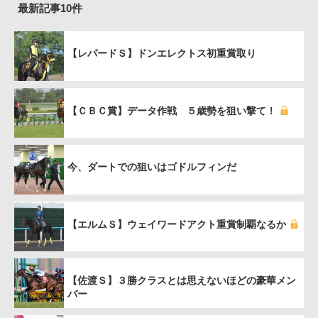
最新記事10件
【レパードＳ】ドンエレクトス初重賞取り
【ＣＢＣ賞】データ作戦 ５歳勢を狙い撃て！
今、ダートでの狙いはゴドルフィンだ
【エルムＳ】ウェイワードアクト重賞制覇なるか
【佐渡Ｓ】３勝クラスとは思えないほどの豪華メン
バー