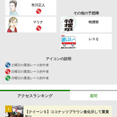
市川正人
その他の予想陣
マリナ
特捜班
レスＱ
アイコンの説明
土曜日の重賞レース的中者
日曜日の重賞レース的中者
月曜日の重賞レース的中者
アクセスランキング
週間
1
【クイーンＳ】ココナッツブラウン進化示して重賞
初Ｖ