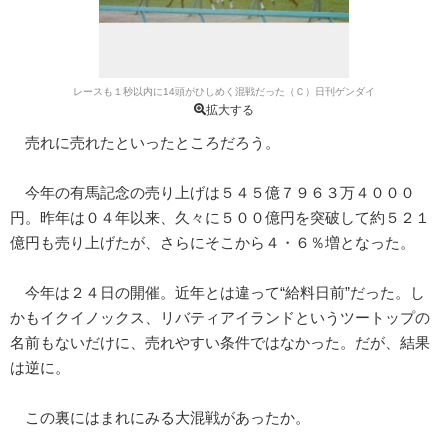
レースも１秒以内に14頭がひしめく混戦だった（Ｃ）日刊ゲンダイ
拡大する
売れに売れたといったところだろう。
今年の有馬記念の売り上げは５４５億７９６３万４０００
円。昨年は０４年以来、久々に５００億円を突破して約５２１
億円も売り上げたが、さらにそこから４・６％増となった。
今年は２４日の開催。近年とは違って“給料日前”だった。し
かもイクイノックス、リバティアイランドというツートップの
名前もないだけに、売れやすい条件ではなかった。だが、結果
は逆に。
この裏にはまれにみる大混戦があったか。