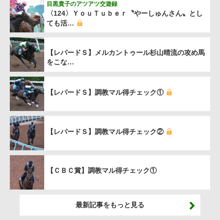
目黒貴子のアツアツ交遊録
〈124〉ＹｏｕＴｕｂｅｒ〝やーしゅんさん〟とし
ても活…
【レパードＳ】メルカントゥール杉山晴流の攻め馬
をこな…
【レパードＳ】調教マル得チェック①
【レパードＳ】調教マル得チェック②
【ＣＢＣ賞】調教マル得チェック①
最新記事をもっと見る