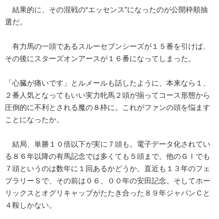
結果的に、その混戦の“エッセンス”になったのが公開枠順抽
選だ。
有力馬の一頭であるスルーセブンシーズが１５番を引けば、
その後にスターズオンアースが１６番になってしまった。
「心臓が痛いです」とルメールも話したように、本来なら１、
２番人気となってもいい実力牝馬２頭が揃ってコース形態から
圧倒的に不利とされる魔の８枠に。これがファンの頭を悩ます
ことになったか。
結局、単勝１０倍以下が実に７頭も。電子データ化されてい
る８６年以降の有馬記念では多くても５頭まで。他のＧⅠでも
７頭というのは数年に１回あるかどうか。直近も１３年のフェ
ブラリーＳで、その前は０６、００年の安田記念。そしてホー
リックスとオグリキャップがたたき合った８９年ジャパンＣと
４鞍しかない。