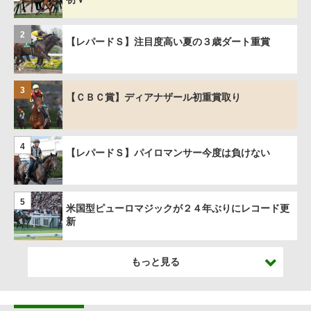
2
【レパードＳ】注目度高い夏の３歳ダート重賞
3
【ＣＢＣ賞】ディアナザール初重賞取り
4
【レパードＳ】パイロマンサー今度は負けない
5
米国型ピューロマジックが２４年ぶりにレコード更
新
もっと見る