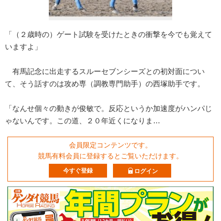
「（２歳時の）ゲート試験を受けたときの衝撃を今でも覚えて
いますよ」
有馬記念に出走するスルーセブンシーズとの初対面につい
て、そう話すのは攻め専（調教専門助手）の西塚助手です。
「なんせ個々の動きが俊敏で。反応というか加速度がハンパじ
ゃないんです。この道、２０年近くになりま…
会員限定コンテンツです。
競馬有料会員に登録するとご覧いただけます。
今すぐ登録
ログイン