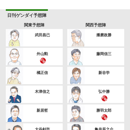
日刊ゲンダイ予想陣
関東予想陣
関西予想陣
武田昌已
播磨政勝
外山勲
藤岡信三
橘正信
新谷学
木津信之
弘中勝
新居哲
勝羽太郎
大谷剣市
亀井辰之介