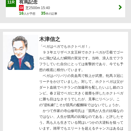
有馬記念
11R
GI
芝2500m 15:40
16
35
人が予想
本の記事
木津信之
「ベガはベガでもホクトベガ！」
９３年エリザベス女王杯でホクトベガが①着でゴー
ルに飛び込んだ瞬間の実況です。当時、浪人生でフラ
フラしていた自分にとっては衝撃的であり、今でも予
想の根底に根付いています。
ベガはバリバリの良血馬で鞍上が武豊。牝馬３冠に
リーチをかけていました。対して、ホクトベガは父が
ダート血統でベテランの加藤和を配したいぶし銀のコ
ンビ。春２冠でベガに大きく後塵を拝したホクトベガ
に勝ち目はなさそうでしたが、見事にリベンジ。こ
の“逆転劇”こそが競馬の醍醐味ではないでしょうか。
かつて作家の寺山修司氏は「競馬が人生の比喩なの
ではない、人生が競馬の比喩なのである」と評したそ
う。馬も人も生きている間はいつかの大逆転を狙って
います。雑草でもエリートを超えるチャンスはあるは