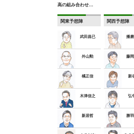
高の組み合わせ…
関東予想陣
関西予想陣
武田昌已
播磨
外山勲
藤岡
橘正信
新
木津信之
弘
新居哲
勝羽