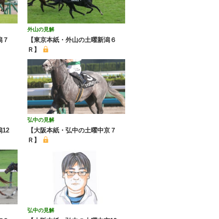
外山の見解
潟７
【東京本紙・外山の土曜新潟６
Ｒ】
弘中の見解
12
【大阪本紙・弘中の土曜中京７
Ｒ】
弘中の見解