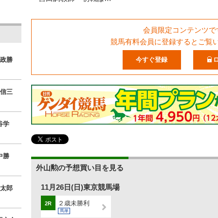
会員限定コンテンツで
競馬有料会員に登録するとご覧
政勝
今すぐ登録
信三
谷学
中勝
外山勲の予想買い目を見る
11月26日(日)東京競馬場
太郎
２歳未勝利
2R
馬単