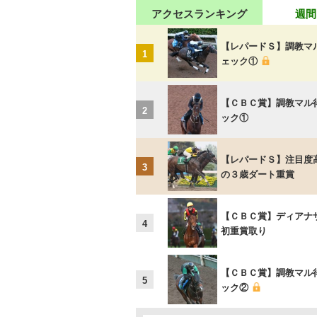
アクセスランキング
週間
【レパードＳ】調教マ
1
ェック①
【ＣＢＣ賞】調教マル
2
ック①
【レパードＳ】注目度
3
の３歳ダート重賞
【ＣＢＣ賞】ディアナ
4
初重賞取り
【ＣＢＣ賞】調教マル
5
ック②