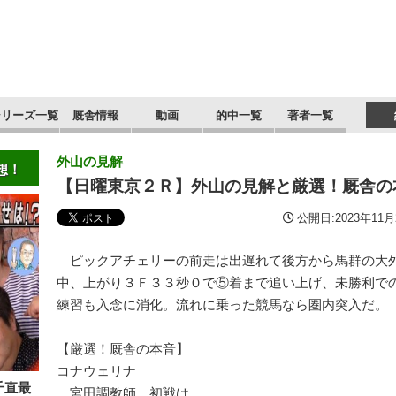
シリーズ一覧
厩舎情報
動画
的中一覧
著者一覧
外山の見解
想！
【日曜東京２Ｒ】外山の見解と厳選！厩舎の
公開日:2023年11月2
ピックアチェリーの前走は出遅れて後方から馬群の大
中、上がり３Ｆ３３秒０で⑤着まで追い上げ、未勝利で
練習も入念に消化。流れに乗った競馬なら圏内突入だ。
【厳選！厩舎の本音】
コナウェリナ
千直最
宮田調教師 初戦は…