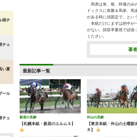
馬券は単、複、枠連のみの
ドックスに単勝＆馬単、馬
がある時に頭固定で、とい
ル得チ
本紙だけにまずは的中が一
がない。回収率重視で頑張
ください。
得チェ
著
高い夏
最新記事一覧
ザール
新居の見解
外山の見解
得チェ
【札幌本紙・新居のエルムＳ】
【東京本紙・外山の土曜新
Ｒ】