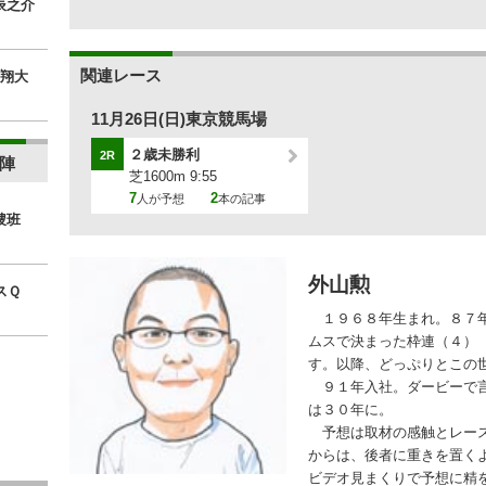
辰之介
関連レース
翔大
11月26日(日)東京競馬場
２歳未勝利
2R
陣
芝1600m 9:55
7
2
人が予想
本の記事
捜班
外山勲
スＱ
１９６８年生まれ。８７年
ムスで決まった枠連（４）
す。以降、どっぷりとこの
９１年入社。ダービーで言
は３０年に。
予想は取材の感触とレース
からは、後者に重きを置く
ビデオ見まくりで予想に精