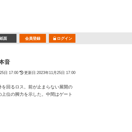
紙面
会員登録
ログイン
本音
5日 17:00
更新日:2023年11月25日 17:00
外を回るロス。前が止まらない展開の
の上位の脚力を示した。中間はゲート