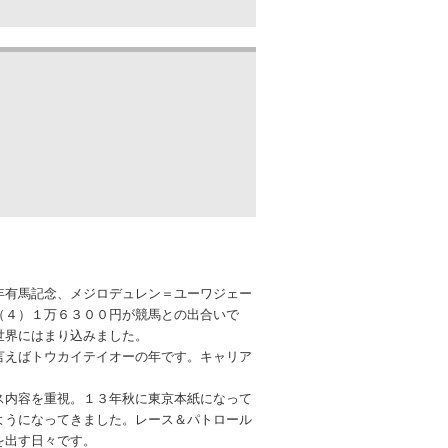
有馬記念、メジロデュレン＝ユーワジェー
（４）１万６３００円が競馬との出合いで
世界にはまり込みました。
えばトウカイテイオーの年です。キャリア
内容を重視。１３年秋に東京本紙になって
ようになってきました。レース＆パトロール
を出す日々です。