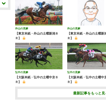
外山の見解
外山の見解
【東京本紙・外山の土曜新潟８
【東京本紙・外山の土曜新潟
Ｒ】
Ｒ】
弘中の見解
弘中の見解
【大阪本紙・弘中の土曜中京６
【大阪本紙・弘中の土曜中
Ｒ】
Ｒ】
最新記事をもっと見