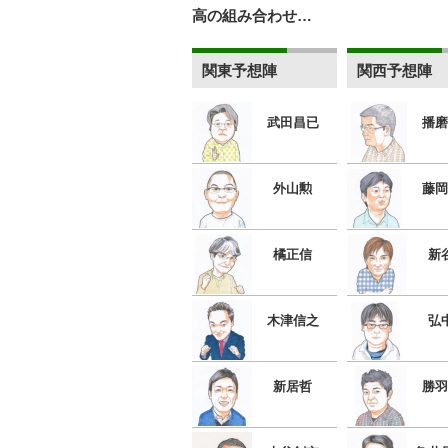
高の組み合わせ…
関東予想陣
関西予想陣
武田昌已
播磨
外山勲
藤岡
橘正信
新
木津信之
弘
新居哲
勝羽