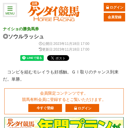
ログイン
MENU
会員登録
ナイショの勝負馬券
◎ソウルラッシュ
公開日:2023年11月18日 17:00
更新日:2023年11月18日 17:00
コンビを組むモレイラも好感触。ＧⅠ取りのチャンス到来
だ。単勝。
会員限定コンテンツです。
競馬有料会員に登録するとご覧いただけます。
今すぐ登録
ログイン