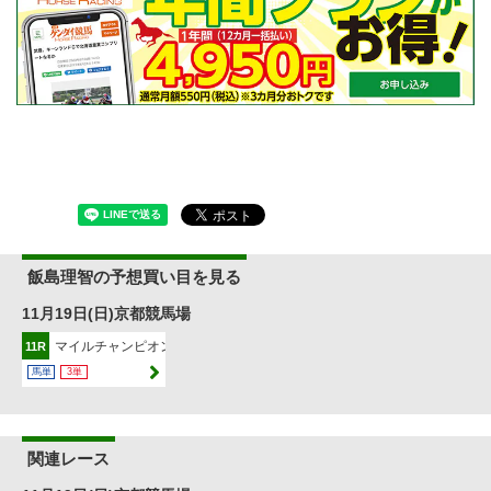
飯島理智の予想買い目を見る
11月19日(日)京都競馬場
マイルチャンピオンシップ
11R
馬単
3単
関連レース