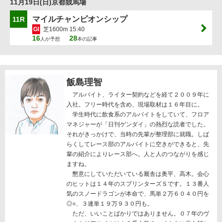
11月19日(日)京都競馬場
マイルチャンピオンシップ
11R
GI
芝1600m 15:40
16
28
人が予想
本の記事
飯島理智
アルバイト、ライター契約などを経て２００９年に
入社。フリー時代を含め、現場取材は１６年目に。
学生時代に飲食系のアルバイトをしていて、フロア
マネジャーが「日刊ゲンダイ」の熱烈な読者でした。
それがきっかけで、当時の先輩が整理部に就職。しば
らくしてレース部のアルバイトに空きができると、先
輩の紹介によりレース部へ。人と人のつながりを感じ
ますね。
懇意にしていただいている厩舎は奥平、高木。会心
のヒットは１４年のスプリンターズＳです。１３番人
気のスノードラゴンが本命で、馬単２万６０４０円を
◎○、３連単１９万９３０円も。
ただ、いいことばかりではありません。０７年のヴ