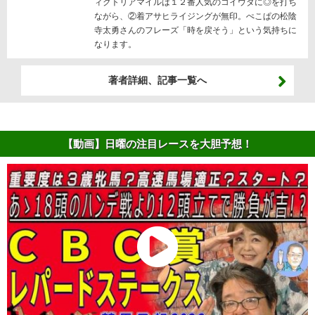
ィクトリアマイルは１２番人気のコイウタに◎を打ち
ながら、②着アサヒライジングが無印。ぺこぱの松陰
寺太勇さんのフレーズ「時を戻そう」という気持ちに
なります。
著者詳細、記事一覧へ
【動画】日曜の注目レースを大胆予想！