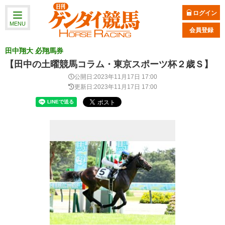
ログイン
MENU
会員登録
田中翔大 必翔馬券
【田中の土曜競馬コラム・東京スポーツ杯２歳Ｓ】
公開日:2023年11月17日 17:00
更新日:2023年11月17日 17:00