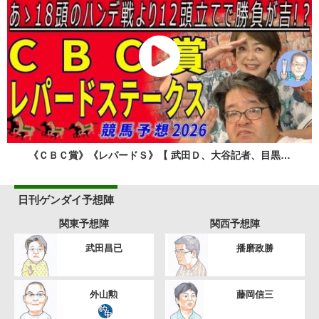
《ＣＢＣ賞》《レパードＳ》【 武田Ｄ、大谷記者、目黒…
日刊ゲンダイ予想陣
関東予想陣
関西予想陣
武田昌已
播磨政勝
外山勲
藤岡信三