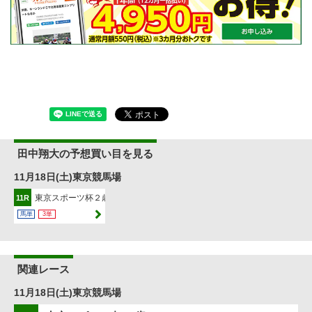
田中翔大の予想買い目を見る
11月18日(土)東京競馬場
東京スポーツ杯２歳Ｓ
11R
馬単
3単
関連レース
11月18日(土)東京競馬場