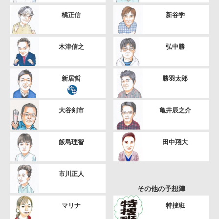
橘正信
新谷学
木津信之
弘中勝
新居哲
勝羽太郎
大谷剣市
亀井辰之介
飯島理智
田中翔大
市川正人
その他の予想陣
マリナ
特捜班