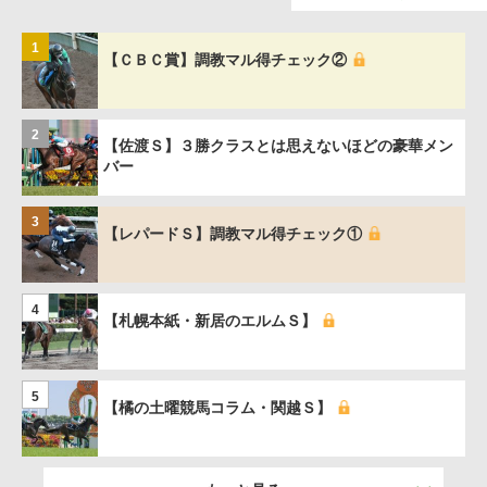
1
【ＣＢＣ賞】調教マル得チェック②
2
【佐渡Ｓ】３勝クラスとは思えないほどの豪華メン
バー
3
【レパードＳ】調教マル得チェック①
4
【札幌本紙・新居のエルムＳ】
5
【橘の土曜競馬コラム・関越Ｓ】