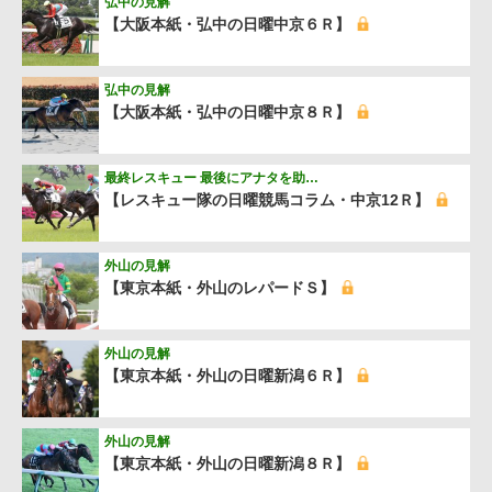
弘中の見解
【大阪本紙・弘中の日曜中京６Ｒ】
弘中の見解
【大阪本紙・弘中の日曜中京８Ｒ】
最終レスキュー 最後にアナタを助…
【レスキュー隊の日曜競馬コラム・中京12Ｒ】
外山の見解
【東京本紙・外山のレパードＳ】
外山の見解
【東京本紙・外山の日曜新潟６Ｒ】
外山の見解
【東京本紙・外山の日曜新潟８Ｒ】