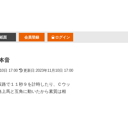
紙面
会員登録
ログイン
本音
0日 17:00
更新日:2023年11月10日 17:00
坂路で１１秒９を計時したり、Ｃウッ
格上馬と互角に動いたから素質は相
。