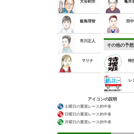
大谷剣市
亀井
飯島理智
田中
市川正人
その他の予想
マリナ
特
レ
アイコンの説明
土曜日の重賞レース的中者
日曜日の重賞レース的中者
月曜日の重賞レース的中者