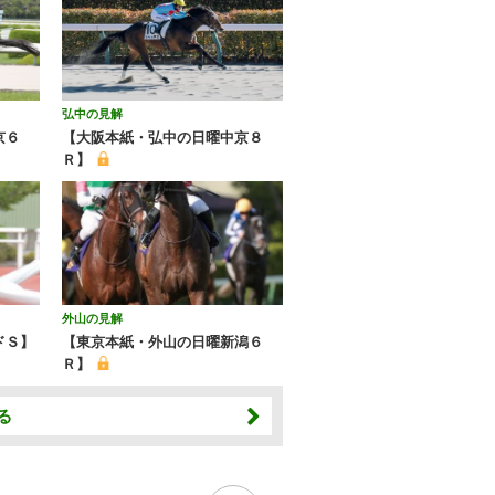
弘中の見解
京６
【大阪本紙・弘中の日曜中京８
Ｒ】
外山の見解
ドＳ】
【東京本紙・外山の日曜新潟６
Ｒ】
る