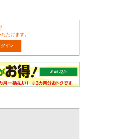
す。
いただけます。
ログイン