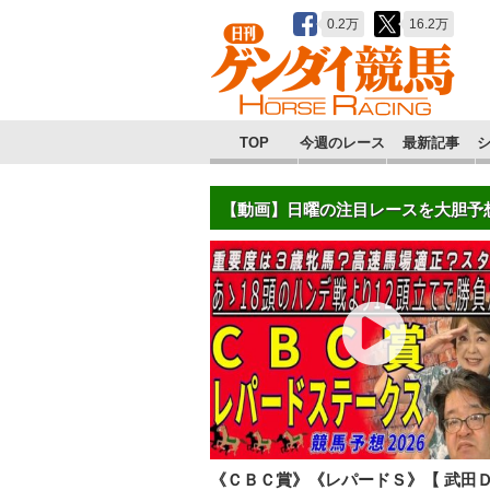
0.2万
16.2万
TOP
今週のレース
最新記事
【動画】日曜の注目レースを大胆予
《ＣＢＣ賞》《レパードＳ》【 武田