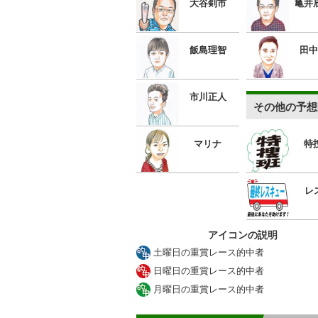
大谷剣市
亀井
飯島理智
田中
市川正人
その他の予想
マリナ
特
レ
アイコンの説明
土曜日の重賞レース的中者
日曜日の重賞レース的中者
月曜日の重賞レース的中者