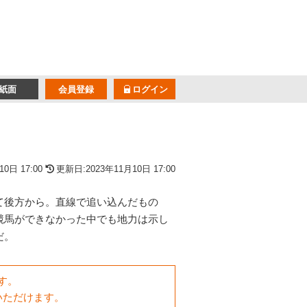
紙面
会員登録
ログイン
0日 17:00
更新日:2023年11月10日 17:00
て後方から。直線で追い込んだもの
競馬ができなかった中でも地力は示し
だ。
す。
いただけます。