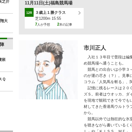
辰之介
11月11日(土)福島競馬場
３歳上１勝クラス
12R
芝1200m 15:55
翔大
7
2
人が予想
本の記事
陣
市川正人
入社１３年目で普段は編集
捜班
め競馬場へ通うことも。
競馬との出合いは小学３～
のが運の尽き（？）。見事
スＱ
コラム「人気馬を斬る」、
記憶に残るレースは２００
ズＳ。前者はウオッカ、ダ
を現地で観戦できて今でも
材してきた香港馬ウルトラ
から。
競馬以外では熱狂的な氷室
を聴きながら書いているく
Ｌ」や「ＫＩＳＳ ＭＥ」