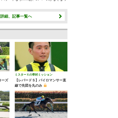
者詳細、記事一覧へ
ミスターＸの帯封ミッション
ローズ
【レパードＳ】パイロマンサー直
線で先団を丸のみ