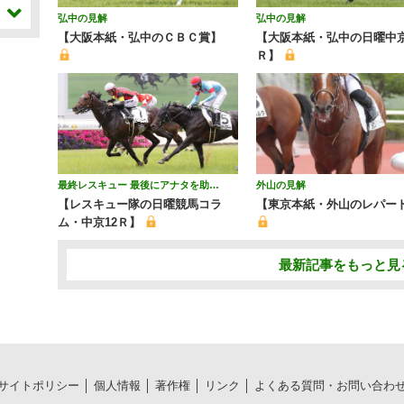
弘中の見解
弘中の見解
【大阪本紙・弘中のＣＢＣ賞】
【大阪本紙・弘中の日曜中
Ｒ】
最終レスキュー 最後にアナタを助…
外山の見解
【レスキュー隊の日曜競馬コラ
【東京本紙・外山のレパー
ム・中京12Ｒ】
最新記事をもっと見
サイトポリシー
個人情報
著作権
リンク
よくある質問・お問い合わ