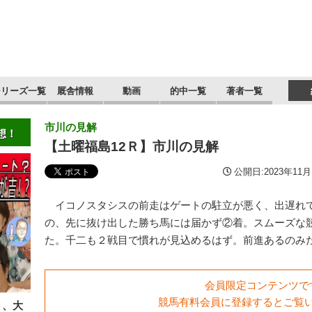
シリーズ一覧
厩舎情報
動画
的中一覧
著者一覧
市川の見解
想！
【土曜福島12Ｒ】市川の見解
公開日:2023年11月1
イコノスタシスの前走はゲートの駐立が悪く、出遅れ
の、先に抜け出した勝ち馬には届かず②着。スムーズな
た。千二も２戦目で慣れが見込めるはず。前進あるのみ
会員限定コンテンツで
競馬有料会員に登録するとご覧
Ｄ、大